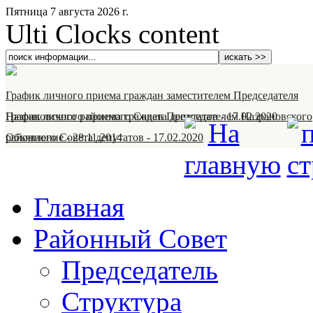
Пятница 7 августа 2026 г.
Ulti Clocks content
График личного приема граждан заместителем Председателя
Назрановского районного Совета депутатов
График личного приема граждан Председателем Назрановского
-
17.02.2020
районного Совета депутатов
Объявление
-
28.11.2014
-
17.02.2020
Главная
Районный Совет
Председатель
Структура