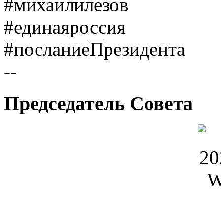
#михаилилезов
#единаяроссия
#посланиеПрезидента
--
Председатель Совета