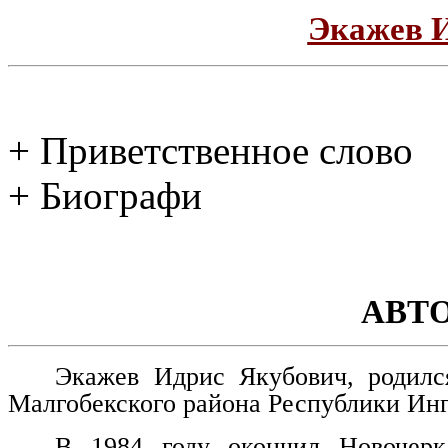
Экажев 
+ Приветственное слово
+ Биографи
АВТ
Экажев Идрис Якубович, родилс
Малгобекского района Республики Ин
В 1984 году окончил Новочерка