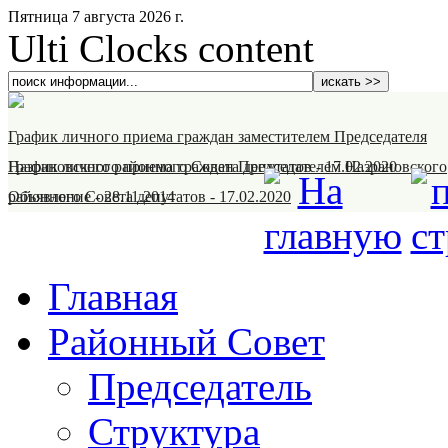
Пятница 7 августа 2026 г.
Ulti Clocks content
График личного приема граждан заместителем Председателя
Назрановского районного Совета депутатов
График личного приема граждан Председателем Назрановского
-
17.02.2020
районного Совета депутатов
Объявление
-
28.11.2014
-
17.02.2020
Главная
Районный Совет
Председатель
Структура