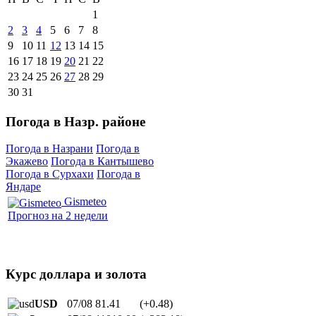
1
2
3
4
5
6
7
8
9
10
11
12
13
14
15
16
17
18
19
20
21
22
23
24
25
26
27
28
29
30
31
Погода в Назр. районе
Погода в Назрани
Погода в
Экажево
Погода в Кантышево
Погода в Сурхахи
Погода в
Яндаре
Gismeteo
Прогноз на 2 недели
Курс доллара и золота
USD
07/08
81.41
(+0.48)