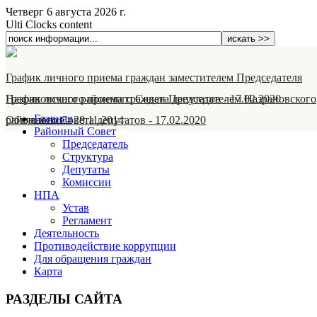
Четверг 6 августа 2026 г.
Ulti Clocks content
График личного приема граждан заместителем Председателя
Назрановского районного Совета депутатов
График личного приема граждан Председателем Назрановского
-
17.02.2020
Главная
районного Совета депутатов
Объявление
-
28.11.2014
-
17.02.2020
Районный Совет
Председатель
Структура
Депутаты
Комиссии
НПА
Устав
Регламент
Деятельность
Противодействие коррупции
Для обращения граждан
Карта
РАЗДЕЛЫ САЙТА