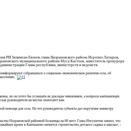
ия РИ Зялимхан Евлоев, глава Назрановского района Исропил Латыров,
зрановского муниципального района Муса Кастоев, заместитель прокурора
администрации Главы республики, министерств и ведомств.
роинформируют собравшихся о социально-экономическом развитии села, об
 населению.
комы, но он хотел бы услышать не доклады чиновников, а вопросы кантышевцев.
 и как руководители на местах помогают вам.
рой помощи для села. На что руководитель субъекта дал поручение министру
ьства Назрановской районной больницы на 60 мест. Глава Ингушетии заявил, что
лижайшее время в Кантышево начнется строительство детского садика и школы», -