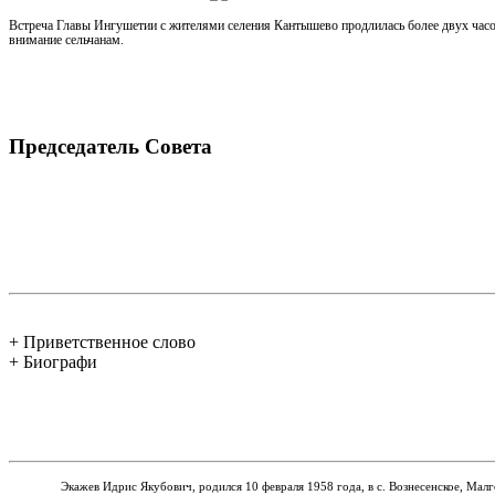
Встреча Главы Ингушетии с жителями селения Кантышево продлилась более двух часов
внимание сельчанам.
Председатель Совета
+ Приветственное слово
+ Биографи
Экажев Идрис Якубович, родился 10 февраля 1958 года, в с.
Вознесенское, Мал