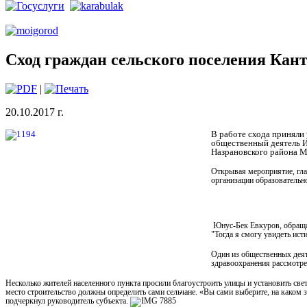
Сход граждан сельского поселения Ка
|
20.10.2017 г.
В работе схода приняли
общественный деятель И
Назрановского района М
Открывая мероприятие, гла
организации образовательн
Юнус-Бек Евкуров, обращая
"Тогда я смогу увидеть ист
Один из общественных деят
здравоохранения рассмотр
Несколько жителей населенного пункта просили благоустроить улицы и установить св
место строительство должны определить сами сельчане. «Вы сами выберите, на каком 
подчеркнул руководитель субъекта.