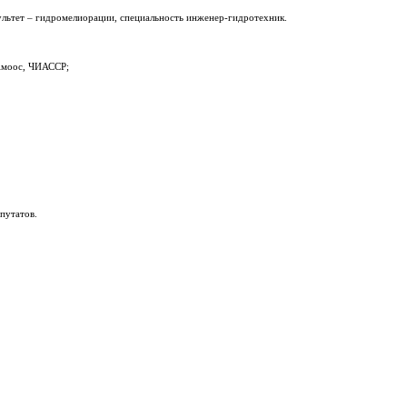
льтет – гидромелиорации, специальность инженер-гидротехник.
 Амоос, ЧИАССР;
путатов.