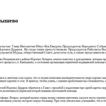
нтышево
 участие: Глава Ингушетии Юнус-Бек Евкуров, Председатель Народного Собран
сропил Дударов. На сходе также присутствовали: Председатель Райсовета На
уцольгов Мурад, общественный Совет, депутаты села, а также представители 
ва Назрановского района Исропил Латыров зачитал повестку и докладчиков, которые п
ого процесса с.п. Кантышево, о состоянии организации первичной медицинской помощи
сь к жителям села сказал, что со всеми аспектами жизнедеятельности люди хорошо зна
инную картину в селе. Я приехал, чтобы узнать, с какими проблемами вы сталкиваетесь,
елей Исропил Дударов обратился к Главе с просьбой о выделении еще одной кареты ско
еть возможность перевозки второй машины неотложной помощи.
етофоры. Вопрос, который вызвал споры между самими жителями, касался места строител
земельном участке построят новую больницу. При этом обязательно учитывайте, что в б