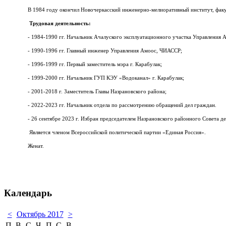
В 1984 году окончил Новочеркасский инженерно-мелиоративный институт, факу
Трудовая деятельность:
- 1984-1990 гг. Начальник Ачалуского эксплуатационного участка Управления
- 1990-1996 гг. Главный инженер Управления Амоос, ЧИАССР;
- 1996-1999 гг. Первый заместитель мэра г. Карабулак;
- 1999-2000 гг. Начальник ГУП КЭУ «Водоканал» г. Карабулак;
- 2001-2018 г. Заместитель Главы Назрановского района;
- 2022-2023 гг. Начальник отдела по рассмотрению обращений дел граждан.
- 26 сентябре 2023 г. Избран председателем Назрановского районного Совета де
Является членом Всероссийской политической партии «Единая Россия».
Женат.
Календарь
<
Октябрь 2017
>
П
В
С
Ч
П
С
В