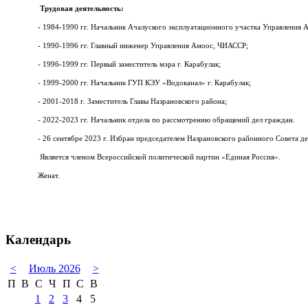
Трудовая деятельность:
- 1984-1990 гг. Начальник Ачалуского эксплуатационного участка Управления
- 1990-1996 гг. Главный инженер Управления Амоос, ЧИАССР;
- 1996-1999 гг. Первый заместитель мэра г. Карабулак;
- 1999-2000 гг. Начальник ГУП КЭУ «Водоканал» г. Карабулак;
- 2001-2018 г. Заместитель Главы Назрановского района;
- 2022-2023 гг. Начальник отдела по рассмотрению обращений дел граждан.
- 26 сентябре 2023 г. Избран председателем Назрановского районного Совета де
Является членом Всероссийской политической партии «Единая Россия».
Женат.
Календарь
<
Июль 2026
>
П
В
С
Ч
П
С
В
1
2
3
4
5