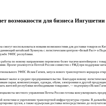
ет возможности для бизнеса Ингушетии
а смогут воспользоваться новыми возможностями для доставки товаров из К
единяющий китайский Хуньчунь с логистическим центром «Белый Раст» в Подмо
лужбе УФПС республики.
в работы по новому направлению перевезено более тысячи контейнеров с тов
ями. Проект реализуется Почтой России совместно с РЖД при поддержке кита
егионального УФПС Ислам Гагиев, запуск нового транспортного коридора откр
вивает малое и среднее предпринимательство. Благодаря новому логистичес
авкам сырья, комплектующих, одежды, обуви, электроники и другой продукции
вать жителей республики необходимыми товарами», — подчеркнул Ислам Гаги
специалисты местного управления Почты России готовы консультировать предп
 логистики и укреплению транспортной инфраструктуры страны. В дальнейш
ртировке грузов, а также курьерская доставка непосредственно до получателя