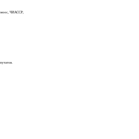
 Амоос, ЧИАССР;
путатов.