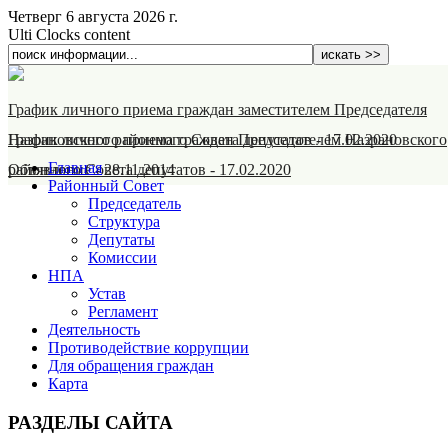
Четверг 6 августа 2026 г.
Ulti Clocks content
График личного приема граждан заместителем Председателя
Назрановского районного Совета депутатов
График личного приема граждан Председателем Назрановского
-
17.02.2020
Главная
районного Совета депутатов
Объявление
-
28.11.2014
-
17.02.2020
Районный Совет
Председатель
Структура
Депутаты
Комиссии
НПА
Устав
Регламент
Деятельность
Противодействие коррупции
Для обращения граждан
Карта
РАЗДЕЛЫ САЙТА