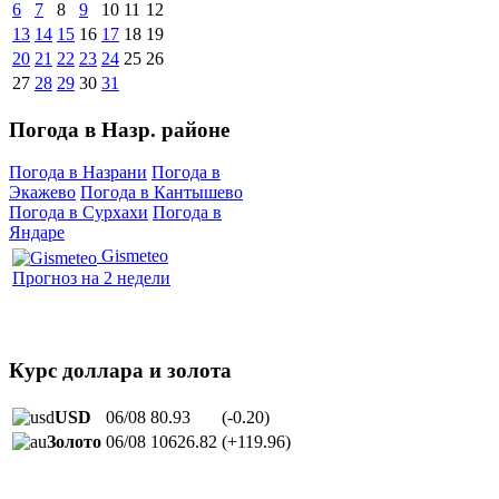
6
7
8
9
10
11
12
13
14
15
16
17
18
19
20
21
22
23
24
25
26
27
28
29
30
31
Погода в Назр. районе
Погода в Назрани
Погода в
Экажево
Погода в Кантышево
Погода в Сурхахи
Погода в
Яндаре
Gismeteo
Прогноз на 2 недели
Курс доллара и золота
USD
06/08
80.93
(-0.20)
Золото
06/08
10626.82
(+119.96)