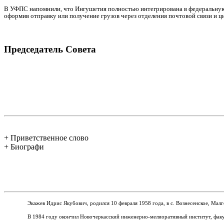
В УФПС напомнили, что Ингушетия полностью интегрирована в федеральную 
оформив отправку или получение грузов через отделения почтовой связи и 
Председатель Совета
+ Приветственное слово
+ Биографи
Экажев Идрис Якубович, родился 10 февраля 1958 года, в с.
Вознесенское, Мал
В 1984 году окончил Новочеркасский инженерно-мелиоративный институт, факу