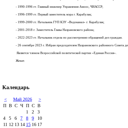
- 1990-1996 гг. Главный инженер Управления Амоос, ЧИАССР;
- 1996-1999 гг. Первый заместитель мэра г. Карабулак;
- 1999-2000 гг. Начальник ГУП КЭУ «Водоканал» г. Карабулак;
- 2001-2018 г. Заместитель Главы Назрановского района;
- 2022-2023 гг. Начальник отдела по рассмотрению обращений дел граждан.
- 26 сентябре 2023 г. Избран председателем Назрановского районного Совета де
Является членом Всероссийской политической партии «Единая Россия».
Женат.
Календарь
<
Май 2026
>
П
В
С
Ч
П
С
В
1
2
3
4
5
6
7
8
9
10
11
12
13
14
15
16
17