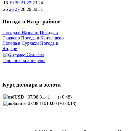
18
19
20
21
22
23
24
25
26
27
28
29
30
31
Погода в Назр. районе
Погода в Назрани
Погода в
Экажево
Погода в Кантышево
Погода в Сурхахи
Погода в
Яндаре
Gismeteo
Прогноз на 2 недели
Курс доллара и золота
USD
07/08
81.41
(+0.48)
Золото
07/08
11010.00
(+383.18)