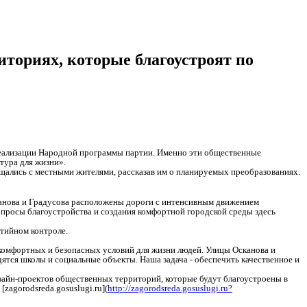
ториях, которые благоустроят по
реализации Народной программы партии. Именно эти общественные
тура для жизни».
щались с местными жителями, рассказав им о планируемых преобразованиях.
канова и Градусова расположены дороги с интенсивным движением
опросы благоустройства и создания комфортной городской среды здесь
тийном контроле.
комфортных и безопасных условий для жизни людей. Улицы Осканова и
ятся школы и социальные объекты. Наша задача - обеспечить качественное и
зайн-проектов общественных территорий, которые будут благоустроены в
zagorodsreda.gosuslugi.ru](
http://zagorodsreda.gosuslugi.ru?