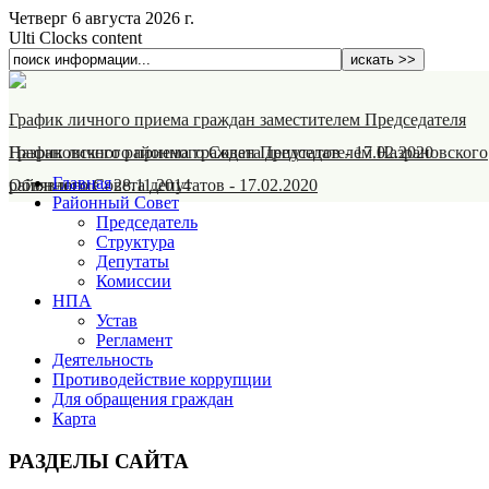
Четверг 6 августа 2026 г.
Ulti Clocks content
График личного приема граждан заместителем Председателя
Назрановского районного Совета депутатов
График личного приема граждан Председателем Назрановского
-
17.02.2020
Главная
районного Совета депутатов
Объявление
-
28.11.2014
-
17.02.2020
Районный Совет
Председатель
Структура
Депутаты
Комиссии
НПА
Устав
Регламент
Деятельность
Противодействие коррупции
Для обращения граждан
Карта
РАЗДЕЛЫ САЙТА