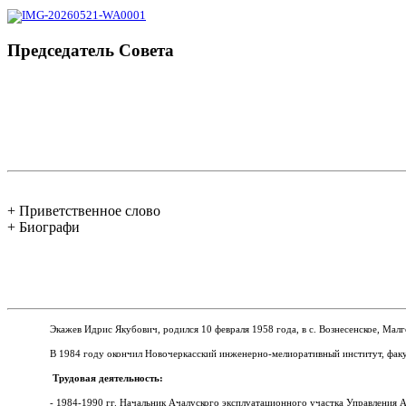
Председатель Совета
+ Приветственное слово
+ Биографи
Экажев Идрис Якубович, родился 10 февраля 1958 года, в с.
Вознесенское, Мал
В 1984 году окончил Новочеркасский инженерно-мелиоративный институт, факу
Трудовая деятельность:
- 1984-1990 гг. Начальник Ачалуского эксплуатационного участка Управления