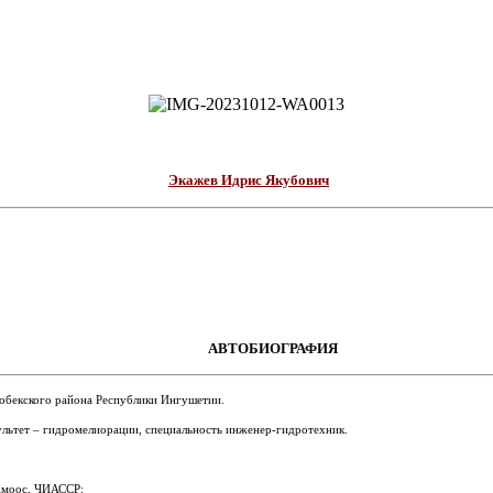
Экажев Идрис Якубович
АВТОБИОГРАФИЯ
гобекского района Республики Ингушетии.
льтет – гидромелиорации, специальность инженер-гидротехник.
 Амоос, ЧИАССР;