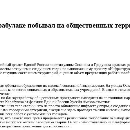
абулаке побывал на общественных терри
тийный десант Единой России посетил улицы Осканова и Градусова в рамках 
овлены в текущем и следующем годах по национальному проекту «Инфраструк
с текущим состоянием территорий, оценили объем предстоящих работ и пооб
ым объектам обусловлено их высокой социальной значимостью. На улицах Ос
льшое количество социальных и образовательных учреждений. В связи с этим в
чение.
 по благоустройству общественных пространств находится на постоянном пар
ета Карабулака от фракции Единой России Хусейн Амаков отметил:
твенных территорий - это не просто обновление инфраструктуры, а создание 
ными городскими артериями, ежедневно здесь проходят тысячи жителей, наход
ие всех работ с учетом мнения граждан».
и, что в настоящее время продолжается рейтинговое голосование за выбор ди
тие могут все жители Карабулака старше 14 лет - самостоятельно на платформе [
 специальное приложение для голосования.