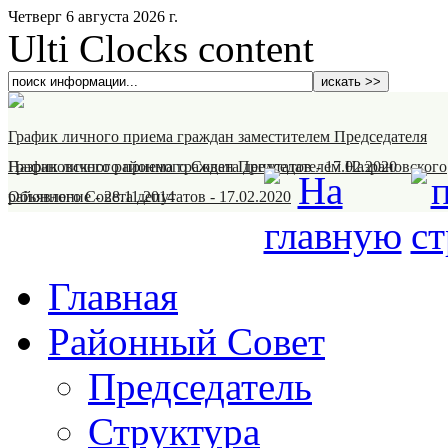
Четверг 6 августа 2026 г.
Ulti Clocks content
График личного приема граждан заместителем Председателя
Назрановского районного Совета депутатов
График личного приема граждан Председателем Назрановского
-
17.02.2020
районного Совета депутатов
Объявление
-
28.11.2014
-
17.02.2020
Главная
Районный Совет
Председатель
Структура