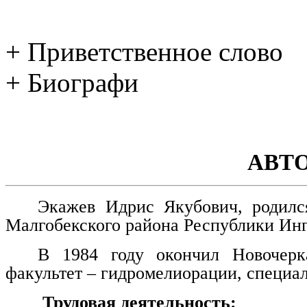
+ Приветственное слово
+ Биографи
АВТ
Экажев Идрис Якубович, родилс
Малгобекского района Республики Ин
В 1984 году окончил Новочерка
факультет – гидромелиорации, специа
Трудовая деятельность: