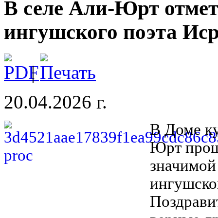
В селе Али-Юрт отме
ингушского поэта Ис
|
20.04.2026 г.
В Доме к
Юрт прош
значимой
ингушско
Поздрави