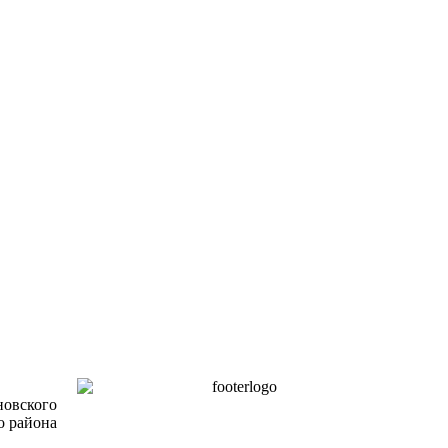
новского
о района