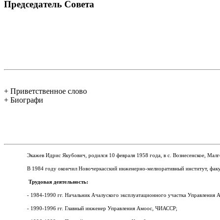
Председатель Совета
+ Приветственное слово
+ Биографи
Экажев Идрис Якубович, родился 10 февраля 1958 года, в с.
Вознесенское, Мал
В 1984 году окончил Новочеркасский инженерно-мелиоративный институт, факу
Трудовая деятельность:
- 1984-1990 гг. Начальник Ачалуского эксплуатационного участка Управления
- 1990-1996 гг. Главный инженер Управления Амоос, ЧИАССР;