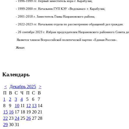
- 1996-1999 гг. Первый заместитель мэра г. Карабулак;
- 1999-2000 гг. Начальник ГУП КЭУ «Водоканал» г. Карабулак;
- 2001-2018 г. Заместитель Главы Назрановского района;
- 2022-2023 гг. Начальник отдела по рассмотрению обращений дел граждан.
- 26 сентябре 2023 г. Избран председателем Назрановского районного Совета де
Является членом Всероссийской политической партии «Единая Россия».
Женат.
Календарь
<
Декабрь 2025
>
П
В
С
Ч
П
С
В
1
2
3
4
5
6
7
8
9
10
11
12
13
14
15
16
17
18
19
20
21
22
23
24
25
26
27
28
29
30
31