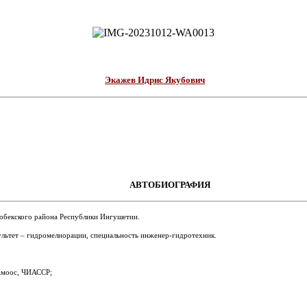
Экажев Идрис Якубович
АВТОБИОГРАФИЯ
гобекского района Республики Ингушетии.
льтет – гидромелиорации, специальность инженер-гидротехник.
 Амоос, ЧИАССР;