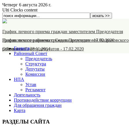
Четверг 6 августа 2026 г.
Ulti Clocks content
График личного приема граждан заместителем Председателя
Назрановского районного Совета депутатов
График личного приема граждан Председателем Назрановского
-
17.02.2020
Главная
районного Совета депутатов
Объявление
-
28.11.2014
-
17.02.2020
Районный Совет
Председатель
Структура
Депутаты
Комиссии
НПА
Устав
Регламент
Деятельность
Противодействие коррупции
Для обращения граждан
Карта
РАЗДЕЛЫ САЙТА