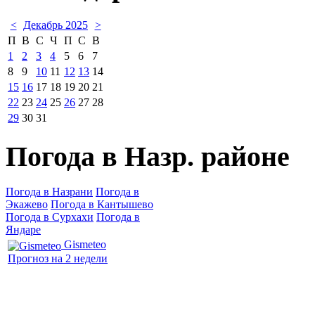
<
Декабрь 2025
>
П
В
С
Ч
П
С
В
1
2
3
4
5
6
7
8
9
10
11
12
13
14
15
16
17
18
19
20
21
22
23
24
25
26
27
28
29
30
31
Погода в Назр. районе
Погода в Назрани
Погода в
Экажево
Погода в Кантышево
Погода в Сурхахи
Погода в
Яндаре
Gismeteo
Прогноз на 2 недели