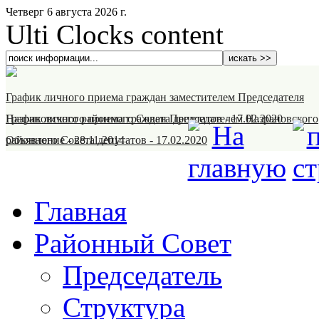
Четверг 6 августа 2026 г.
Ulti Clocks content
График личного приема граждан заместителем Председателя
Назрановского районного Совета депутатов
График личного приема граждан Председателем Назрановского
-
17.02.2020
районного Совета депутатов
Объявление
-
28.11.2014
-
17.02.2020
Главная
Районный Совет
Председатель
Структура