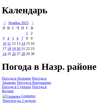
Календарь
<
Ноябрь 2025
>
П
В
С
Ч
П
С
В
1
2
3
4
5
6
7
8
9
10
11
12
13
14
15
16
17
18
19
20
21
22
23
24
25
26
27
28
29
30
Погода в Назр. районе
Погода в Назрани
Погода в
Экажево
Погода в Кантышево
Погода в Сурхахи
Погода в
Яндаре
Gismeteo
Прогноз на 2 недели