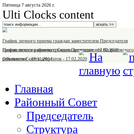
Пятница 7 августа 2026 г.
Ulti Clocks content
График личного приема граждан заместителем Председателя
Назрановского районного Совета депутатов
График личного приема граждан Председателем Назрановского
-
17.02.2020
районного Совета депутатов
Объявление
-
28.11.2014
-
17.02.2020
Главная
Районный Совет
Председатель
Структура