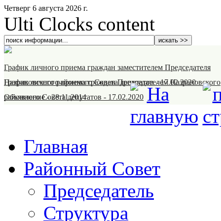
Четверг 6 августа 2026 г.
Ulti Clocks content
График личного приема граждан заместителем Председателя
Назрановского районного Совета депутатов
График личного приема граждан Председателем Назрановского
-
17.02.2020
районного Совета депутатов
Объявление
-
28.11.2014
-
17.02.2020
Главная
Районный Совет
Председатель
Структура