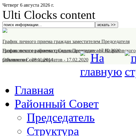
Четверг 6 августа 2026 г.
Ulti Clocks content
График личного приема граждан заместителем Председателя
Назрановского районного Совета депутатов
График личного приема граждан Председателем Назрановского
-
17.02.2020
районного Совета депутатов
Объявление
-
28.11.2014
-
17.02.2020
Главная
Районный Совет
Председатель
Структура