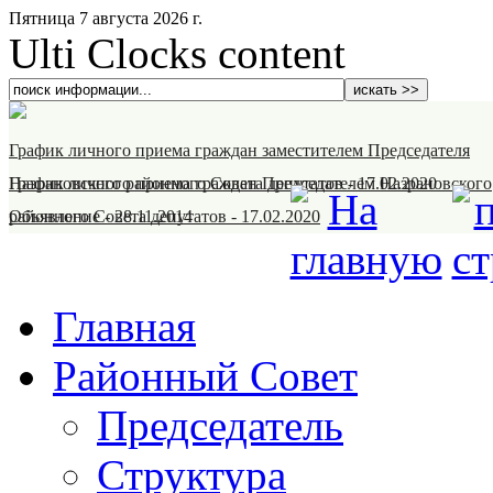
Пятница 7 августа 2026 г.
Ulti Clocks content
График личного приема граждан заместителем Председателя
Назрановского районного Совета депутатов
График личного приема граждан Председателем Назрановского
-
17.02.2020
районного Совета депутатов
Объявление
-
28.11.2014
-
17.02.2020
Главная
Районный Совет
Председатель
Структура