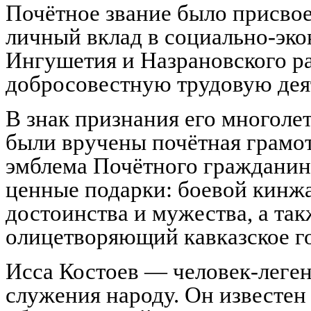
Почётное звание было присвое
личный вклад в социально-эко
Ингушетия и Назрановского ра
добросовестную трудовую деят
В знак признания его многоле
были вручены почётная грамот
эмблема Почётного граждани
ценные подарки: боевой кинжа
достоинства и мужества, а та
олицетворяющий кавказское г
Исса Костоев — человек-леген
служения народу. Он известен