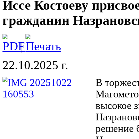
Иссе Костоеву присво
гражданин Назрановс
|
22.10.2025 г.
В торжес
Магомето
высокое 
Назрановс
решение 