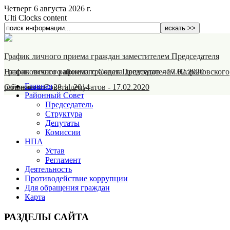
Четверг 6 августа 2026 г.
Ulti Clocks content
График личного приема граждан заместителем Председателя
Назрановского районного Совета депутатов
График личного приема граждан Председателем Назрановского
-
17.02.2020
Главная
районного Совета депутатов
Объявление
-
28.11.2014
-
17.02.2020
Районный Совет
Председатель
Структура
Депутаты
Комиссии
НПА
Устав
Регламент
Деятельность
Противодействие коррупции
Для обращения граждан
Карта
РАЗДЕЛЫ САЙТА