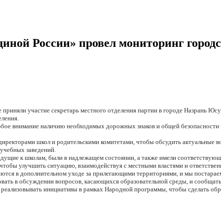
диной России» провел мониторинг город
 приняли участие секретарь местного отделения партии в городе Назрань Юсу
еления.
обое внимание наличию необходимых дорожных знаков и общей безопасности 
директорами школ и родительскими комитетами, чтобы обсудить актуальные во
учебных заведений.
едущие к школам, были в надлежащем состоянии, а также имели соответствующ
, чтобы улучшить ситуацию, взаимодействуя с местными властями и ответстве
тся в дополнительном уходе за прилегающими территориями, и мы постараем
овать в обсуждении вопросов, касающихся образовательной среды, и сообщать
реализовывать инициативы в рамках Народной программы, чтобы сделать обра