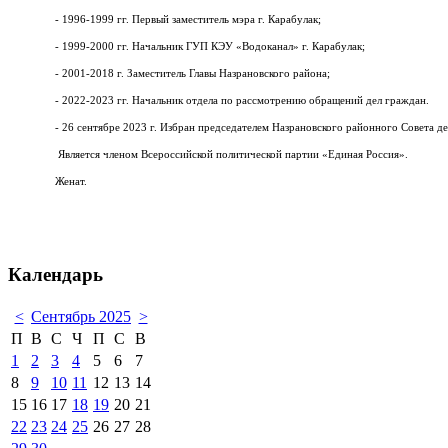
- 1996-1999 гг. Первый заместитель мэра г. Карабулак;
- 1999-2000 гг. Начальник ГУП КЭУ «Водоканал» г. Карабулак;
- 2001-2018 г. Заместитель Главы Назрановского района;
- 2022-2023 гг. Начальник отдела по рассмотрению обращений дел граждан.
- 26 сентябре 2023 г. Избран председателем Назрановского районного Совета де
Является членом Всероссийской политической партии «Единая Россия».
Женат.
Календарь
<
Сентябрь 2025
>
П
В
С
Ч
П
С
В
1
2
3
4
5
6
7
8
9
10
11
12
13
14
15
16
17
18
19
20
21
22
23
24
25
26
27
28