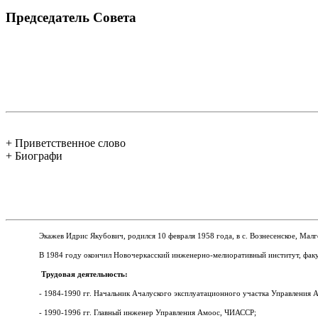
Председатель Совета
+ Приветственное слово
+ Биографи
Экажев Идрис Якубович, родился 10 февраля 1958 года, в с.
Вознесенское, Мал
В 1984 году окончил Новочеркасский инженерно-мелиоративный институт, факу
Трудовая деятельность:
- 1984-1990 гг. Начальник Ачалуского эксплуатационного участка Управления
- 1990-1996 гг. Главный инженер Управления Амоос, ЧИАССР;