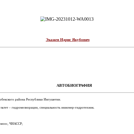
Экажев Идрис Якубович
АВТОБИОГРАФИЯ
гобекского района Республики Ингушетии.
льтет – гидромелиорации, специальность инженер-гидротехник.
 Амоос, ЧИАССР;