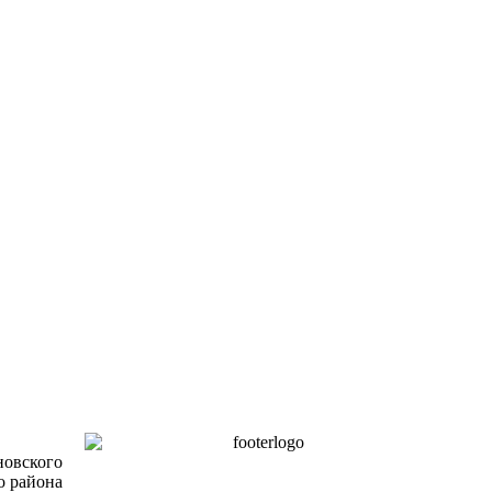
новского
о района