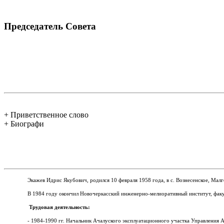
Председатель Совета
+ Приветственное слово
+ Биографи
Экажев Идрис Якубович, родился 10 февраля 1958 года, в с.
Вознесенское, Мал
В 1984 году окончил Новочеркасский инженерно-мелиоративный институт, факу
Трудовая деятельность:
- 1984-1990 гг. Начальник Ачалуского эксплуатационного участка Управления