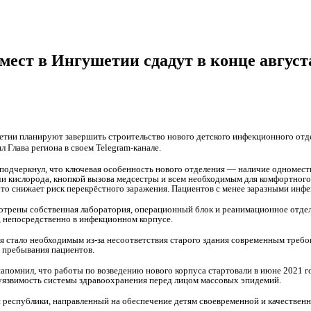
мест в Ингушетии сдадут в конце август
шетии планируют завершить строительство нового детского инфекционного от
л Глава региона в своем Telegram-канале.
одчеркнул, что ключевая особенность нового отделения — наличие одномест
чи кислорода, кнопкой вызова медсестры и всем необходимым для комфортног
что снижает риск перекрёстного заражения. Пациентов с менее заразными инфе
отрены собственная лаборатория, операционный блок и реанимационное отдел
 непосредственно в инфекционном корпусе.
 стало необходимым из-за несоответствия старого здания современным требов
 пребывания пациентов.
напомнил, что работы по возведению нового корпуса стартовали в июне 2021 г
а уязвимость системы здравоохранения перед лицом массовых эпидемий.
республики, направленный на обеспечение детям своевременной и качественн