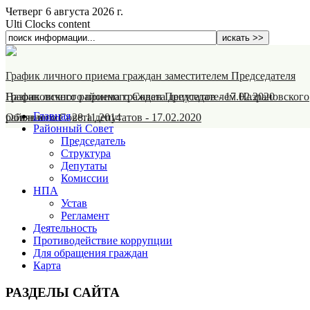
Четверг 6 августа 2026 г.
Ulti Clocks content
График личного приема граждан заместителем Председателя
Назрановского районного Совета депутатов
График личного приема граждан Председателем Назрановского
-
17.02.2020
Главная
районного Совета депутатов
Объявление
-
28.11.2014
-
17.02.2020
Районный Совет
Председатель
Структура
Депутаты
Комиссии
НПА
Устав
Регламент
Деятельность
Противодействие коррупции
Для обращения граждан
Карта
РАЗДЕЛЫ САЙТА