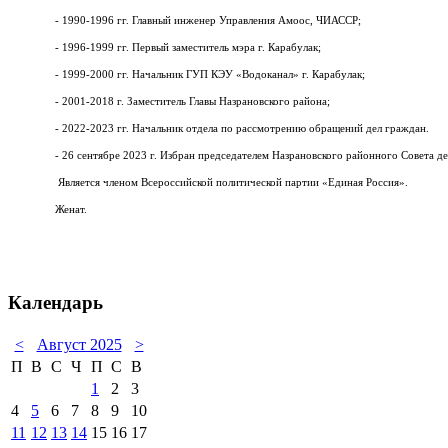
- 1990-1996 гг. Главный инженер Управления Амоос, ЧИАССР;
- 1996-1999 гг. Первый заместитель мэра г. Карабулак;
- 1999-2000 гг. Начальник ГУП КЭУ «Водоканал» г. Карабулак;
- 2001-2018 г. Заместитель Главы Назрановского района;
- 2022-2023 гг. Начальник отдела по рассмотрению обращений дел граждан.
- 26 сентябре 2023 г. Избран председателем Назрановского районного Совета де
Является членом Всероссийской политической партии «Единая Россия».
Женат.
Календарь
<
Август 2025
>
П
В
С
Ч
П
С
В
1
2
3
4
5
6
7
8
9
10
11
12
13
14
15
16
17