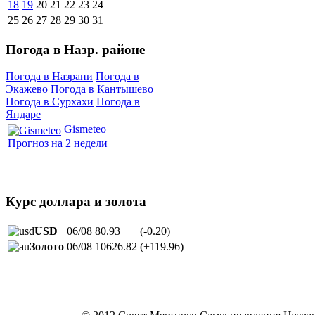
18
19
20
21
22
23
24
25
26
27
28
29
30
31
Погода в Назр. районе
Погода в Назрани
Погода в
Экажево
Погода в Кантышево
Погода в Сурхахи
Погода в
Яндаре
Gismeteo
Прогноз на 2 недели
Курс доллара и золота
USD
06/08
80.93
(-0.20)
Золото
06/08
10626.82
(+119.96)