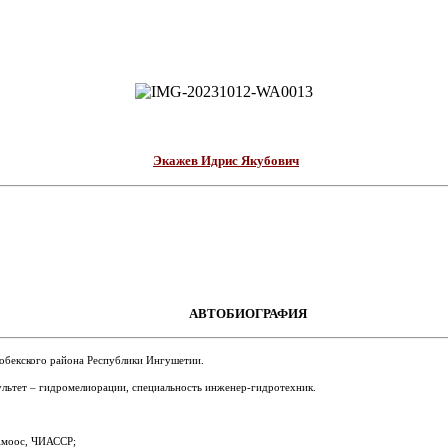
Экажев Идрис Якубович
АВТОБИОГРАФИЯ
гобекского района Республики Ингушетии.
льтет – гидромелиорации, специальность инженер-гидротехник.
 Амоос, ЧИАССР;