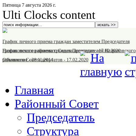
Пятница 7 августа 2026 г.
Ulti Clocks content
График личного приема граждан заместителем Председателя
Назрановского районного Совета депутатов
График личного приема граждан Председателем Назрановского
-
17.02.2020
районного Совета депутатов
Объявление
-
28.11.2014
-
17.02.2020
Главная
Районный Совет
Председатель
Структура