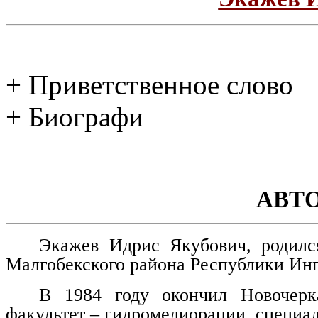
+ Приветственное слово
+ Биографи
АВТ
Экажев Идрис Якубович, родилс
Малгобекского района Республики Ин
В 1984 году окончил Новочерка
факультет – гидромелиорации, специа