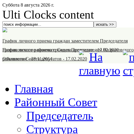
Суббота 8 августа 2026 г.
Ulti Clocks content
График личного приема граждан заместителем Председателя
Назрановского районного Совета депутатов
График личного приема граждан Председателем Назрановского
-
17.02.2020
районного Совета депутатов
Объявление
-
28.11.2014
-
17.02.2020
Главная
Районный Совет
Председатель
Структура