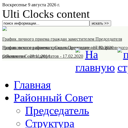
Воскресенье 9 августа 2026 г.
Ulti Clocks content
График личного приема граждан заместителем Председателя
Назрановского районного Совета депутатов
График личного приема граждан Председателем Назрановского
-
17.02.2020
районного Совета депутатов
Объявление
-
28.11.2014
-
17.02.2020
Главная
Районный Совет
Председатель
Структура