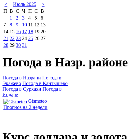
<
Июль 2025
>
П
В
С
Ч
П
С
В
1
2
3
4
5
6
7
8
9
10
11
12
13
14
15
16
17
18
19
20
21
22
23
24
25
26
27
28
29
30
31
Погода в Назр. районе
Погода в Назрани
Погода в
Экажево
Погода в Кантышево
Погода в Сурхахи
Погода в
Яндаре
Gismeteo
Прогноз на 2 недели
Курс доллара и золота