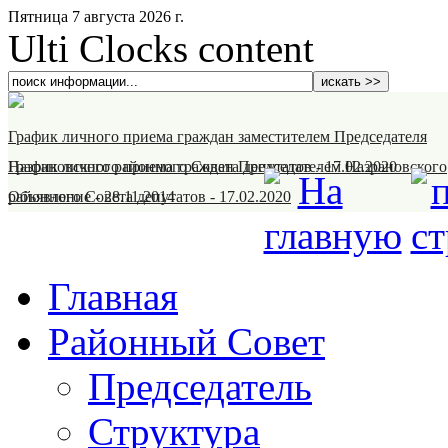
Пятница 7 августа 2026 г.
Ulti Clocks content
График личного приема граждан заместителем Председателя
Назрановского районного Совета депутатов
График личного приема граждан Председателем Назрановского
-
17.02.2020
районного Совета депутатов
Объявление
-
28.11.2014
-
17.02.2020
Главная
Районный Совет
Председатель
Структура