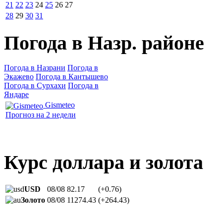
21
22
23
24
25
26
27
28
29
30
31
Погода в Назр. районе
Погода в Назрани
Погода в
Экажево
Погода в Кантышево
Погода в Сурхахи
Погода в
Яндаре
Gismeteo
Прогноз на 2 недели
Курс доллара и золота
USD
08/08
82.17
(+0.76)
Золото
08/08
11274.43
(+264.43)