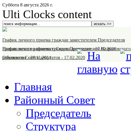
Суббота 8 августа 2026 г.
Ulti Clocks content
График личного приема граждан заместителем Председателя
Назрановского районного Совета депутатов
График личного приема граждан Председателем Назрановского
-
17.02.2020
районного Совета депутатов
Объявление
-
28.11.2014
-
17.02.2020
Главная
Районный Совет
Председатель
Структура