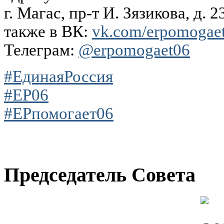
г. Магас, пр-т И. Зязикова, д. 2
также в ВК:
vk.com/erpomogae
Телеграм:
@erpomogaet06
#ЕдинаяРоссия
#ЕР06
#ЕРпомогает06
Председатель Совета