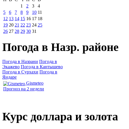
1
2
3
4
5
6
7
8
9
10
11
12
13
14
15
16
17
18
19
20
21
22
23
24
25
26
27
28
29
30
31
Погода в Назр. районе
Погода в Назрани
Погода в
Экажево
Погода в Кантышево
Погода в Сурхахи
Погода в
Яндаре
Gismeteo
Прогноз на 2 недели
Курс доллара и золота