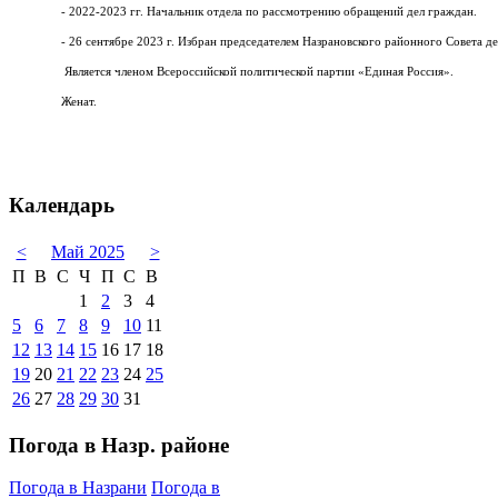
- 2022-2023 гг. Начальник отдела по рассмотрению обращений дел граждан.
- 26 сентябре 2023 г. Избран председателем Назрановского районного Совета де
Является членом Всероссийской политической партии «Единая Россия».
Женат.
Календарь
<
Май 2025
>
П
В
С
Ч
П
С
В
1
2
3
4
5
6
7
8
9
10
11
12
13
14
15
16
17
18
19
20
21
22
23
24
25
26
27
28
29
30
31
Погода в Назр. районе
Погода в Назрани
Погода в