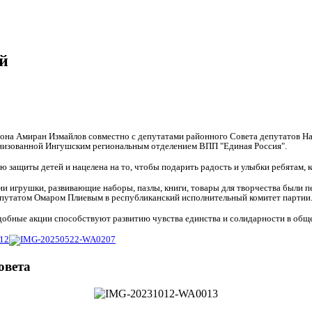
й
йона Амиран Измайлов совместно с депутатами районного Совета депутатов Н
анизованной Ингушским региональным отделением ВПП "Единая Россия".
ю защиты детей и нацелена на то, чтобы подарить радость и улыбки ребятам,
ии игрушки, развивающие наборы, пазлы, книги, товары для творчества были 
путатом Омаром Плиевым в республиканский исполнительный комитет партии
добные акции способствуют развитию чувства единства и солидарности в обще
овета