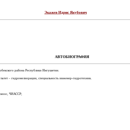
Экажев Идрис Якубович
АВТОБИОГРАФИЯ
гобекского района Республики Ингушетии.
льтет – гидромелиорации, специальность инженер-гидротехник.
 Амоос, ЧИАССР;