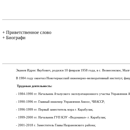
+ Приветственное слово
+ Биографи
Экажев Идрис Якубович, родился 10 февраля 1958 года, в с.
Вознесенское, Мал
В 1984 году окончил Новочеркасский инженерно-мелиоративный институт, факу
Трудовая деятельность:
- 1984-1990 гг. Начальник Ачалуского эксплуатационного участка Управления
- 1990-1996 гг. Главный инженер Управления Амоос, ЧИАССР;
- 1996-1999 гг. Первый заместитель мэра г. Карабулак;
- 1999-2000 гг. Начальник ГУП КЭУ «Водоканал» г. Карабулак;
- 2001-2018 г. Заместитель Главы Назрановского района;