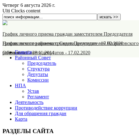
Четверг 6 августа 2026 г.
Ulti Clocks content
График личного приема граждан заместителем Председателя
Назрановского районного Совета депутатов
График личного приема граждан Председателем Назрановского
-
17.02.2020
Главная
районного Совета депутатов
Объявление
-
28.11.2014
-
17.02.2020
Районный Совет
Председатель
Структура
Депутаты
Комиссии
НПА
Устав
Регламент
Деятельность
Противодействие коррупции
Для обращения граждан
Карта
РАЗДЕЛЫ САЙТА