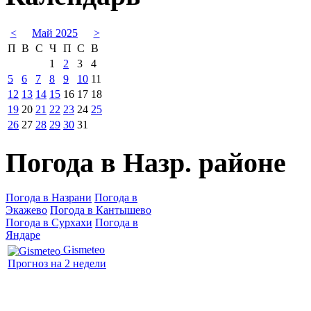
<
Май 2025
>
П
В
С
Ч
П
С
В
1
2
3
4
5
6
7
8
9
10
11
12
13
14
15
16
17
18
19
20
21
22
23
24
25
26
27
28
29
30
31
Погода в Назр. районе
Погода в Назрани
Погода в
Экажево
Погода в Кантышево
Погода в Сурхахи
Погода в
Яндаре
Gismeteo
Прогноз на 2 недели