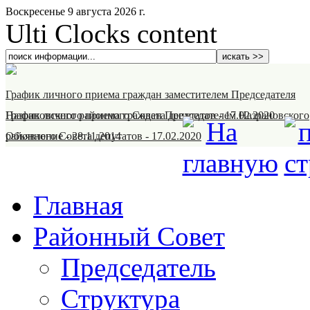
Воскресенье 9 августа 2026 г.
Ulti Clocks content
График личного приема граждан заместителем Председателя
Назрановского районного Совета депутатов
График личного приема граждан Председателем Назрановского
-
17.02.2020
районного Совета депутатов
Объявление
-
28.11.2014
-
17.02.2020
Главная
Районный Совет
Председатель
Структура