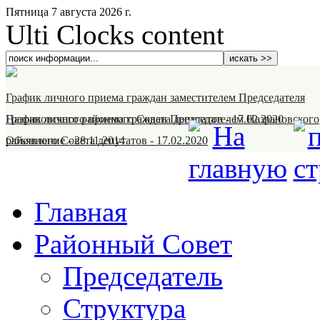
Пятница 7 августа 2026 г.
Ulti Clocks content
График личного приема граждан заместителем Председателя
Назрановского районного Совета депутатов
График личного приема граждан Председателем Назрановского
-
17.02.2020
районного Совета депутатов
Объявление
-
28.11.2014
-
17.02.2020
Главная
Районный Совет
Председатель
Структура