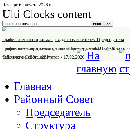
Четверг 6 августа 2026 г.
Ulti Clocks content
График личного приема граждан заместителем Председателя
Назрановского районного Совета депутатов
График личного приема граждан Председателем Назрановского
-
17.02.2020
районного Совета депутатов
Объявление
-
28.11.2014
-
17.02.2020
Главная
Районный Совет
Председатель
Структура