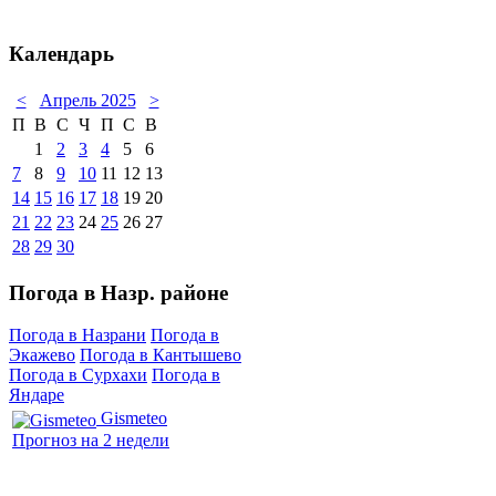
Календарь
<
Апрель 2025
>
П
В
С
Ч
П
С
В
1
2
3
4
5
6
7
8
9
10
11
12
13
14
15
16
17
18
19
20
21
22
23
24
25
26
27
28
29
30
Погода в Назр. районе
Погода в Назрани
Погода в
Экажево
Погода в Кантышево
Погода в Сурхахи
Погода в
Яндаре
Gismeteo
Прогноз на 2 недели