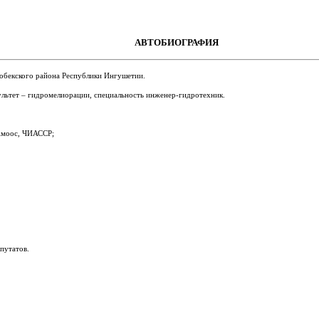
АВТОБИОГРАФИЯ
гобекского района Республики Ингушетии.
льтет – гидромелиорации, специальность инженер-гидротехник.
 Амоос, ЧИАССР;
путатов.