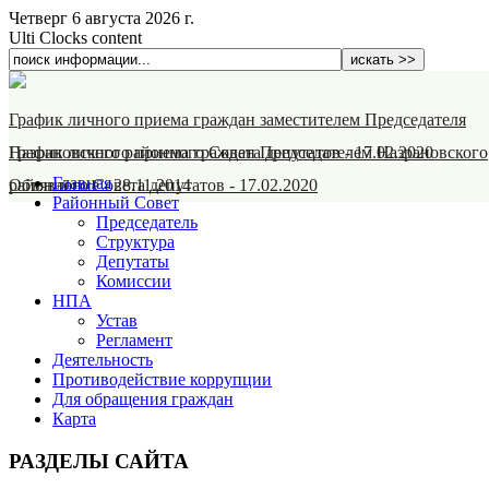
Четверг 6 августа 2026 г.
Ulti Clocks content
График личного приема граждан заместителем Председателя
Назрановского районного Совета депутатов
График личного приема граждан Председателем Назрановского
-
17.02.2020
Главная
районного Совета депутатов
Объявление
-
28.11.2014
-
17.02.2020
Районный Совет
Председатель
Структура
Депутаты
Комиссии
НПА
Устав
Регламент
Деятельность
Противодействие коррупции
Для обращения граждан
Карта
РАЗДЕЛЫ САЙТА