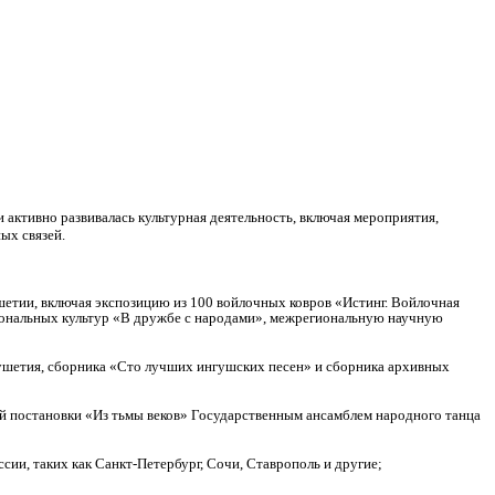
и активно развивалась культурная деятельность, включая мероприятия,
ых связей.
шетии, включая экспозицию из 100 войлочных ковров «Истинг. Войлочная
иональных культур «В дружбе с народами», межрегиональную научную
ушетия, сборника «Сто лучших ингушских песен» и сборника архивных
й постановки «Из тьмы веков» Государственным ансамблем народного танца
сии, таких как Санкт-Петербург, Сочи, Ставрополь и другие;