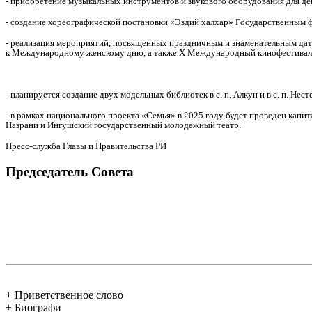
- приобретение музыкальных инструментов и звукового оборудования для д
- создание хореографической постановки «Эздий халхар» Государственным 
- реализация мероприятий, посвященных праздничным и знаменательным дат
к Международному женскому дню, а также X Международный кинофестивал
- планируется создание двух модельных библиотек в с. п. Алкун и в с. п. Нест
- в рамках национального проекта «Семья» в 2025 году будет проведен капи
Назрани и Ингушский государственный молодежный театр.
Пресс-служба Главы и Правительства РИ
Председатель Совета
+ Приветственное слово
+ Биографи