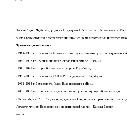
Экажев Идрис Якубович, родился 10 февраля 1958 года, в с.
Вознесенское, Мал
В 1984 году окончил Новочеркасский инженерно-мелиоративный институт, факу
Трудовая деятельность:
- 1984-1990 гг. Начальник Ачалуского эксплуатационного участка Управления
- 1990-1996 гг. Главный инженер Управления Амоос, ЧИАССР;
- 1996-1999 гг. Первый заместитель мэра г. Карабулак;
- 1999-2000 гг. Начальник ГУП КЭУ «Водоканал» г. Карабулак;
- 2001-2018 г. Заместитель Главы Назрановского района;
- 2022-2023 гг. Начальник отдела по рассмотрению обращений дел граждан.
- 26 сентябре 2023 г. Избран председателем Назрановского районного Совета де
Является членом Всероссийской политической партии «Единая Россия».
Женат.