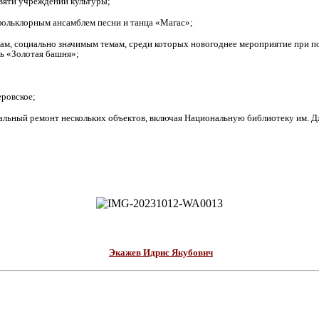
евяти учреждений культуры;
фольклорным ансамблем песни и танца «Магас»;
ам, социально значимым темам, среди которых новогоднее мероприятие при п
ь «Золотая башня»;
еровское;
тальный ремонт нескольких объектов, включая Национальную библиотеку им. Дж.
Экажев Идрис Якубович