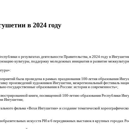
ушетии в 2024 году
еспублики о результатах деятельности Правительства, в 2024 году в Ингушети
ризацию культуры, поддержку молодежных инициатив и развитие межкультурн
ьтура»:
ероприятий была проведена в рамках празднования 100-летия образования Ингу
тавку произведений художников Ингушетии, межрегиональный фестиваль нац
но-государственные образования в России: история и современность»;
ллюстрированной книги, посвященной 100-летию образования Республики Инг
ии Ингушетии;
тального фильма «Вехи Ингушетии» и создание тематической хореографическо
изобразительных искусств РИ и 6 передвижных выставок в крупных городах Рос