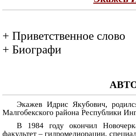
+ Приветственное слово
+ Биографи
АВТ
Экажев Идрис Якубович, родилс
Малгобекского района Республики Ин
В 1984 году окончил Новочерка
факультет – гидромелиорации, специа