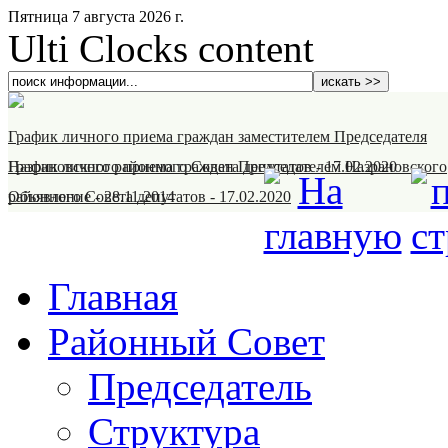
Пятница 7 августа 2026 г.
Ulti Clocks content
График личного приема граждан заместителем Председателя
Назрановского районного Совета депутатов
График личного приема граждан Председателем Назрановского
-
17.02.2020
районного Совета депутатов
Объявление
-
28.11.2014
-
17.02.2020
Главная
Районный Совет
Председатель
Структура