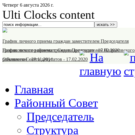
Четверг 6 августа 2026 г.
Ulti Clocks content
График личного приема граждан заместителем Председателя
Назрановского районного Совета депутатов
График личного приема граждан Председателем Назрановского
-
17.02.2020
районного Совета депутатов
Объявление
-
28.11.2014
-
17.02.2020
Главная
Районный Совет
Председатель
Структура