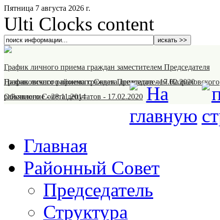
Пятница 7 августа 2026 г.
Ulti Clocks content
График личного приема граждан заместителем Председателя
Назрановского районного Совета депутатов
График личного приема граждан Председателем Назрановского
-
17.02.2020
районного Совета депутатов
Объявление
-
28.11.2014
-
17.02.2020
Главная
Районный Совет
Председатель
Структура