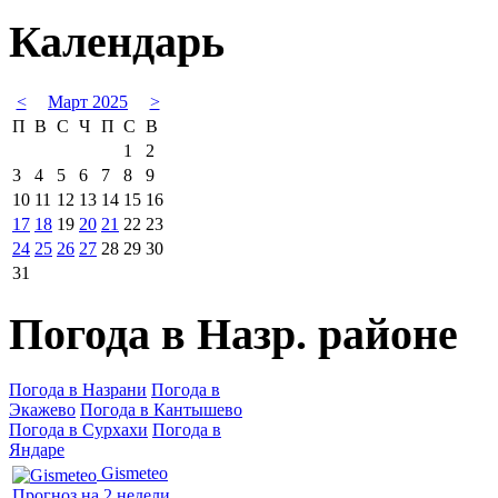
Календарь
<
Март 2025
>
П
В
С
Ч
П
С
В
1
2
3
4
5
6
7
8
9
10
11
12
13
14
15
16
17
18
19
20
21
22
23
24
25
26
27
28
29
30
31
Погода в Назр. районе
Погода в Назрани
Погода в
Экажево
Погода в Кантышево
Погода в Сурхахи
Погода в
Яндаре
Gismeteo
Прогноз на 2 недели