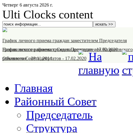
Четверг 6 августа 2026 г.
Ulti Clocks content
График личного приема граждан заместителем Председателя
Назрановского районного Совета депутатов
График личного приема граждан Председателем Назрановского
-
17.02.2020
районного Совета депутатов
Объявление
-
28.11.2014
-
17.02.2020
Главная
Районный Совет
Председатель
Структура