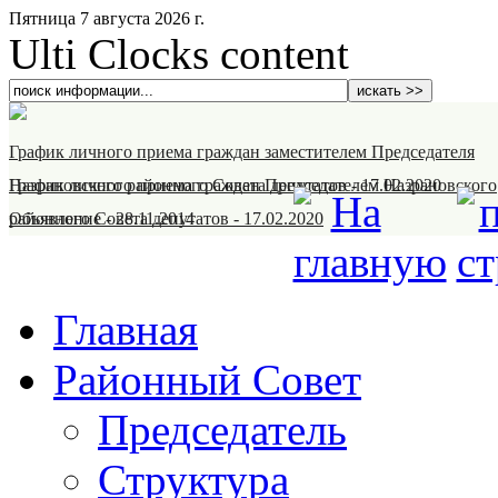
Пятница 7 августа 2026 г.
Ulti Clocks content
График личного приема граждан заместителем Председателя
Назрановского районного Совета депутатов
График личного приема граждан Председателем Назрановского
-
17.02.2020
районного Совета депутатов
Объявление
-
28.11.2014
-
17.02.2020
Главная
Районный Совет
Председатель
Структура