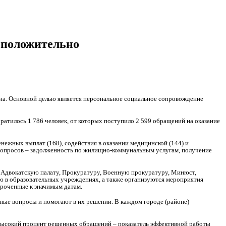
 положительно
а. Основной целью является персональное социальное сопровождение
ратилось 1 786 человек, от которых поступило 2 599 обращений на оказание
нежных выплат (168), содействия в оказании медицинской (144) и
 вопросов – задолженность по жилищно-коммунальным услугам, получение
 Адвокатскую палату, Прокуратуру, Военную прокуратуру, Минюст,
ю в образовательных учреждениях, а также организуются мероприятия
уроченные к значимым датам.
ные вопросы и помогают в их решении. В каждом городе (районе)
 Высокий процент решенных обращений – показатель эффективной работы