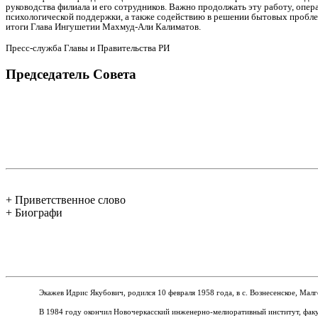
руководства филиала и его сотрудников. Важно продолжать эту работу, опе
психологической поддержки, а также содействию в решении бытовых пробл
итоги Глава Ингушетии Махмуд-Али Калиматов.
Пресс-служба Главы и Правительства РИ
Председатель Совета
+ Приветственное слово
+ Биографи
Экажев Идрис Якубович, родился 10 февраля 1958 года, в с.
Вознесенское, Мал
В 1984 году окончил Новочеркасский инженерно-мелиоративный институт, факу