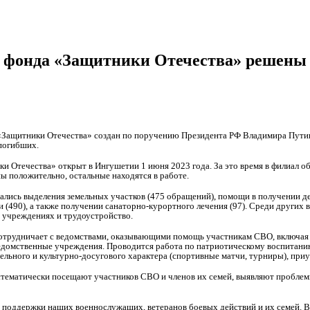
 фонда «Защитники Отечества» решены
Защитники Отечества» создан по поручению Президента РФ Владимира Путин
погибших.
и Отечества» открыт в Ингушетии 1 июня 2023 года. За это время в филиал об
 положительно, остальные находятся в работе.
ались выделения земельных участков (475 обращений), помощи в получении де
 (490), а также получении санаторно-курортного лечения (97). Среди других
х учреждениях и трудоустройство.
отрудничает с ведомствами, оказывающими помощь участникам СВО, включая
едомственные учреждения. Проводится работа по патриотическому воспитани
ельного и культурно-досугового характера (спортивные матчи, турниры), при
стематически посещают участников СВО и членов их семей, выявляют проблем
я поддержки наших военнослужащих, ветеранов боевых действий и их семей.