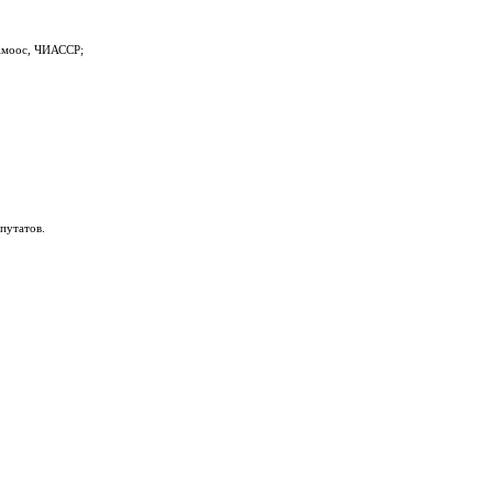
 Амоос, ЧИАССР;
путатов.