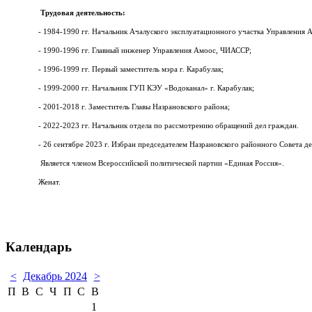
Трудовая деятельность:
- 1984-1990 гг. Начальник Ачалуского эксплуатационного участка Управления
- 1990-1996 гг. Главный инженер Управления Амоос, ЧИАССР;
- 1996-1999 гг. Первый заместитель мэра г. Карабулак;
- 1999-2000 гг. Начальник ГУП КЭУ «Водоканал» г. Карабулак;
- 2001-2018 г. Заместитель Главы Назрановского района;
- 2022-2023 гг. Начальник отдела по рассмотрению обращений дел граждан.
- 26 сентябре 2023 г. Избран председателем Назрановского районного Совета де
Является членом Всероссийской политической партии «Единая Россия».
Женат.
Календарь
<
Декабрь 2024
>
П
В
С
Ч
П
С
В
1