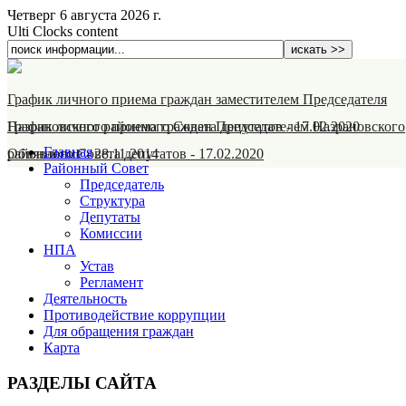
Четверг 6 августа 2026 г.
Ulti Clocks content
График личного приема граждан заместителем Председателя
Назрановского районного Совета депутатов
График личного приема граждан Председателем Назрановского
-
17.02.2020
Главная
районного Совета депутатов
Объявление
-
28.11.2014
-
17.02.2020
Районный Совет
Председатель
Структура
Депутаты
Комиссии
НПА
Устав
Регламент
Деятельность
Противодействие коррупции
Для обращения граждан
Карта
РАЗДЕЛЫ САЙТА