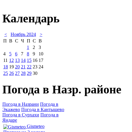
Календарь
<
Ноябрь 2024
>
П
В
С
Ч
П
С
В
1
2
3
4
5
6
7
8
9
10
11
12
13
14
15
16
17
18
19
20
21
22
23
24
25
26
27
28
29
30
Погода в Назр. районе
Погода в Назрани
Погода в
Экажево
Погода в Кантышево
Погода в Сурхахи
Погода в
Яндаре
Gismeteo