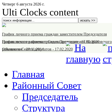
Четверг 6 августа 2026 г.
Ulti Clocks content
График личного приема граждан заместителем Председателя
Назрановского районного Совета депутатов
График личного приема граждан Председателем Назрановского
-
17.02.2020
районного Совета депутатов
Объявление
-
28.11.2014
-
17.02.2020
Главная
Районный Совет
Председатель
Структура