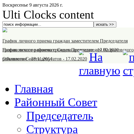
Воскресенье 9 августа 2026 г.
Ulti Clocks content
График личного приема граждан заместителем Председателя
Назрановского районного Совета депутатов
График личного приема граждан Председателем Назрановского
-
17.02.2020
районного Совета депутатов
Объявление
-
28.11.2014
-
17.02.2020
Главная
Районный Совет
Председатель
Структура