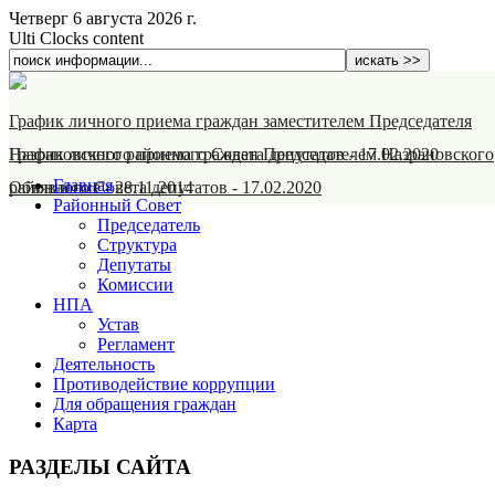
Четверг 6 августа 2026 г.
Ulti Clocks content
График личного приема граждан заместителем Председателя
Назрановского районного Совета депутатов
График личного приема граждан Председателем Назрановского
-
17.02.2020
Главная
районного Совета депутатов
Объявление
-
28.11.2014
-
17.02.2020
Районный Совет
Председатель
Структура
Депутаты
Комиссии
НПА
Устав
Регламент
Деятельность
Противодействие коррупции
Для обращения граждан
Карта
РАЗДЕЛЫ САЙТА