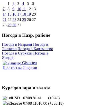
1
2
3
4
5
6
7
8
9
10
11
12
13
14
15
16
17
18
19
20
21
22
23
24
25
26
27
28
29
30
31
Погода в Назр. районе
Погода в Назрани
Погода в
Экажево
Погода в Кантышево
Погода в Сурхахи
Погода в
Яндаре
Gismeteo
Прогноз на 2 недели
Курс доллара и золота
USD
07/08
81.41
(+0.48)
Золото
07/08
11010.00
(+383.18)