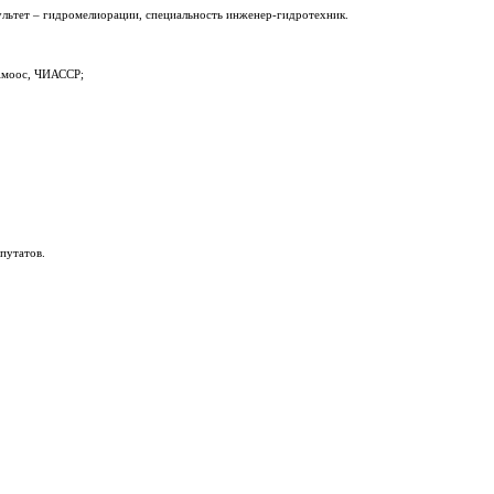
льтет – гидромелиорации, специальность инженер-гидротехник.
 Амоос, ЧИАССР;
путатов.