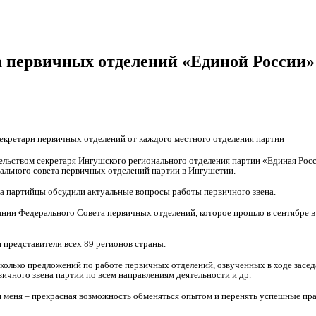
а первичных отделений «Единой России»
секретари первичных отделений от каждого местного отделения партии
ельством секретаря Ингушского регионального отделения партии «Единая Рос
нального совета первичных отделений партии в Ингушетии.
ла партийцы обсудили актуальные вопросы работы первичного звена.
ании Федерального Совета первичных отделений, которое прошло в сентябре в
 представители всех 89 регионов страны.
колько предложений по работе первичных отделений, озвученных в ходе засед
ичного звена партии по всем направлениям деятельности и др.
я меня – прекрасная возможность обменяться опытом и перенять успешные пра