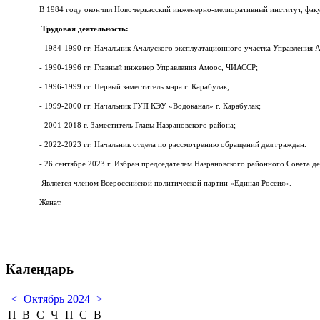
В 1984 году окончил Новочеркасский инженерно-мелиоративный институт, факу
Трудовая деятельность:
- 1984-1990 гг. Начальник Ачалуского эксплуатационного участка Управления
- 1990-1996 гг. Главный инженер Управления Амоос, ЧИАССР;
- 1996-1999 гг. Первый заместитель мэра г. Карабулак;
- 1999-2000 гг. Начальник ГУП КЭУ «Водоканал» г. Карабулак;
- 2001-2018 г. Заместитель Главы Назрановского района;
- 2022-2023 гг. Начальник отдела по рассмотрению обращений дел граждан.
- 26 сентябре 2023 г. Избран председателем Назрановского районного Совета де
Является членом Всероссийской политической партии «Единая Россия».
Женат.
Календарь
<
Октябрь 2024
>
П
В
С
Ч
П
С
В