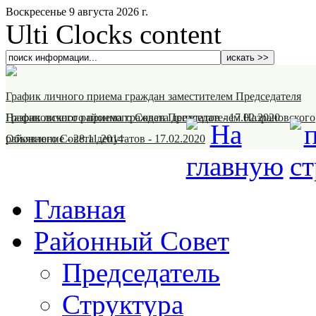
Воскресенье 9 августа 2026 г.
Ulti Clocks content
График личного приема граждан заместителем Председателя
Назрановского районного Совета депутатов
График личного приема граждан Председателем Назрановского
-
17.02.2020
районного Совета депутатов
Объявление
-
28.11.2014
-
17.02.2020
Главная
Районный Совет
Председатель
Структура