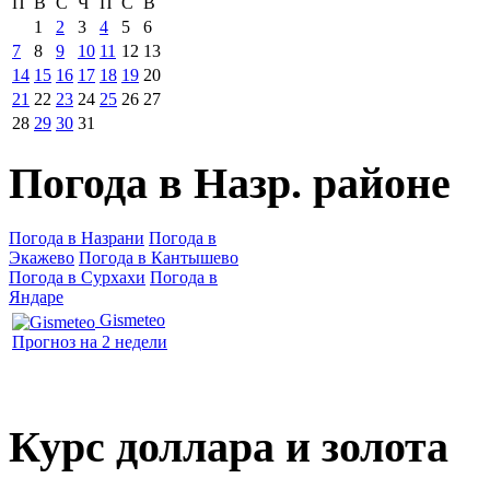
П
В
С
Ч
П
С
В
1
2
3
4
5
6
7
8
9
10
11
12
13
14
15
16
17
18
19
20
21
22
23
24
25
26
27
28
29
30
31
Погода в Назр. районе
Погода в Назрани
Погода в
Экажево
Погода в Кантышево
Погода в Сурхахи
Погода в
Яндаре
Gismeteo
Прогноз на 2 недели
Курс доллара и золота