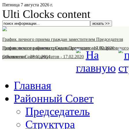
Пятница 7 августа 2026 г.
Ulti Clocks content
График личного приема граждан заместителем Председателя
Назрановского районного Совета депутатов
График личного приема граждан Председателем Назрановского
-
17.02.2020
районного Совета депутатов
Объявление
-
28.11.2014
-
17.02.2020
Главная
Районный Совет
Председатель
Структура