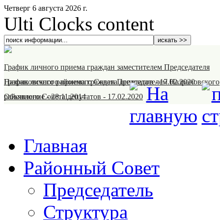
Четверг 6 августа 2026 г.
Ulti Clocks content
График личного приема граждан заместителем Председателя
Назрановского районного Совета депутатов
График личного приема граждан Председателем Назрановского
-
17.02.2020
районного Совета депутатов
Объявление
-
28.11.2014
-
17.02.2020
Главная
Районный Совет
Председатель
Структура