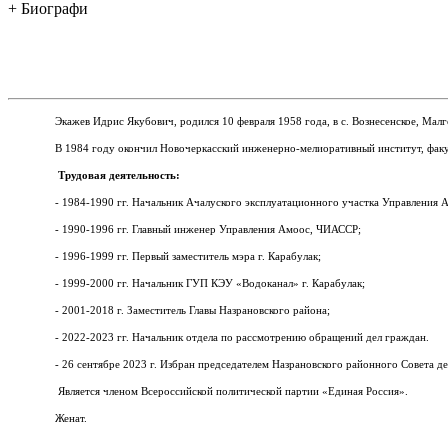
+ Биографи
Экажев Идрис Якубович, родился 10 февраля 1958 года, в с.
Вознесенское, Мал
В 1984 году окончил Новочеркасский инженерно-мелиоративный институт, факу
Трудовая деятельность:
- 1984-1990 гг. Начальник Ачалуского эксплуатационного участка Управления
- 1990-1996 гг. Главный инженер Управления Амоос, ЧИАССР;
- 1996-1999 гг. Первый заместитель мэра г. Карабулак;
- 1999-2000 гг. Начальник ГУП КЭУ «Водоканал» г. Карабулак;
- 2001-2018 г. Заместитель Главы Назрановского района;
- 2022-2023 гг. Начальник отдела по рассмотрению обращений дел граждан.
- 26 сентябре 2023 г. Избран председателем Назрановского районного Совета де
Является членом Всероссийской политической партии «Единая Россия».
Женат.