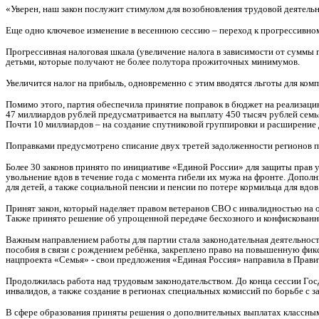
«Уверен, наш закон послужит стимулом для возобновления трудовой деятел
Еще одно ключевое изменение в весеннюю сессию – переход к прогрессивно
Прогрессивная налоговая шкала (увеличение налога в зависимости от суммы 
детьми, которые получают не более полутора прожиточных минимумов.
Увеличится налог на прибыль, одновременно с этим вводятся льготы для ком
Помимо этого, партия обеспечила принятие поправок в бюджет на реализаци
47 миллиардов рублей предусматривается на выплату 450 тысяч рублей семья
Почти 10 миллиардов – на создание спутниковой группировки и расширение 
Поправками предусмотрено списание двух третей задолженности регионов по
Более 30 законов принято по инициативе «Единой России» для защиты прав у
увольнение вдов в течение года с момента гибели их мужа на фронте. Допол
для детей, а также социальной пенсии и пенсии по потере кормильца для вдов
Принят закон, который наделяет правом ветеранов СВО с инвалидностью на
Также принято решение об упрощенной передаче бесхозного и конфискованн
Важным направлением работы для партии стала законодательная деятельност
пособия в связи с рождением ребёнка, закреплено право на повышенную фик
нацпроекта «Семья» - свои предложения «Единая Россия» направила в Прави
Продолжилась работа над трудовым законодательством. До конца сессии Го
инвалидов, а также создание в регионах специальных комиссий по борьбе с 
В сфере образования приняты решения о дополнительных выплатах классным р