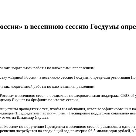
оссии» в весеннюю сессию Госдумы опре
ги законодательной работы по ключевым направлениям
стку «Единой России» в весеннюю сессию Госдумы определяла реализация По
ги законодательной работы по ключевым направлениям
оссии» в весеннюю сессию оставались последовательная поддержка СВО, её уч
адимир Якушев на брифинге по итогам сессии.
нициативы проводятся с тем, чтобы мы обещания, которые зафиксированы в н
дведев (Председатель партии – прим.). Расширение поддержки социально нез
- отметил Владимир Якушев.
ая Россия» по поручению Президента в весеннюю сессию реализовала одно и
решения потребуется на следующий год примерно 96,5 миллиардов рублей, в 20