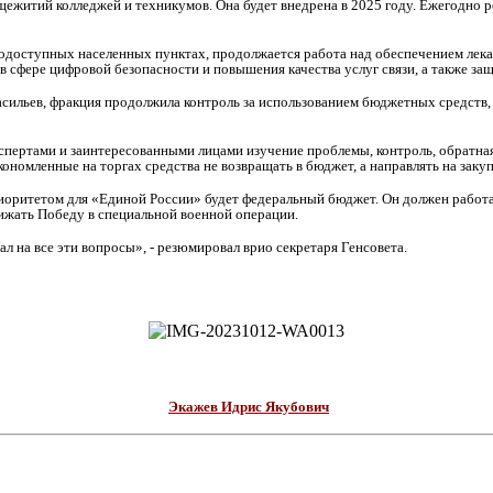
ежитий колледжей и техникумов. Она будет внедрена в 2025 году. Ежегодно 
одоступных населенных пунктах, продолжается работа над обеспечением лека
 сфере цифровой безопасности и повышения качества услуг связи, а также за
сильев, фракция продолжила контроль за использованием бюджетных средств
пертами и заинтересованными лицами изучение проблемы, контроль, обратная 
кономленные на торгах средства не возвращать в бюджет, а направлять на зак
иоритетом для «Единой России» будет федеральный бюджет. Он должен работ
лижать Победу в специальной военной операции.
 на все эти вопросы», - резюмировал врио секретаря Генсовета.
Экажев Идрис Якубович