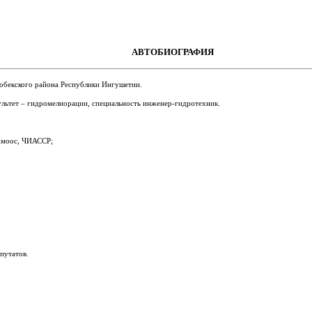
АВТОБИОГРАФИЯ
гобекского района Республики Ингушетии.
льтет – гидромелиорации, специальность инженер-гидротехник.
 Амоос, ЧИАССР;
путатов.