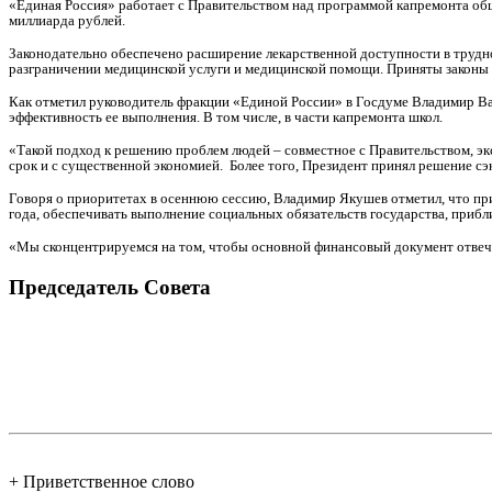
«Единая Россия» работает с Правительством над программой капремонта общ
миллиарда рублей.
Законодательно обеспечено расширение лекарственной доступности в трудн
разграничении медицинской услуги и медицинской помощи. Приняты законы в
Как отметил руководитель фракции «Единой России» в Госдуме Владимир Ва
эффективность ее выполнения. В том числе, в части капремонта школ.
«Такой подход к решению проблем людей – совместное с Правительством, экс
срок и с существенной экономией. Более того, Президент принял решение сэ
Говоря о приоритетах в осеннюю сессию, Владимир Якушев отметил, что пр
года, обеспечивать выполнение социальных обязательств государства, приб
«Мы сконцентрируемся на том, чтобы основной финансовый документ отвечал
Председатель Совета
+ Приветственное слово