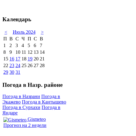
Календарь
<
Июль 2024
>
П
В
С
Ч
П
С
В
1
2
3
4
5
6
7
8
9
10
11
12
13
14
15
16
17
18
19
20
21
22
23
24
25
26
27
28
29
30
31
Погода в Назр. районе
Погода в Назрани
Погода в
Экажево
Погода в Кантышево
Погода в Сурхахи
Погода в
Яндаре
Gismeteo
Прогноз на 2 недели