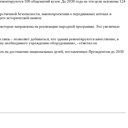
ремонтируются 100 общежитий вузов. До 2030 года на эти цели заложены 124
рственной безопасности, законопроектами о передвижных аптеках и
щите исторической памяти.
, которые направлены на реализацию народной программы. Это увеличило
связь – позволяет добиваться, что здания ремонтируются качественно, в
упку необходимого учреждению оборудования», - отметил он.
ать на достижение национальных целей, поставленных Президентом до 2030