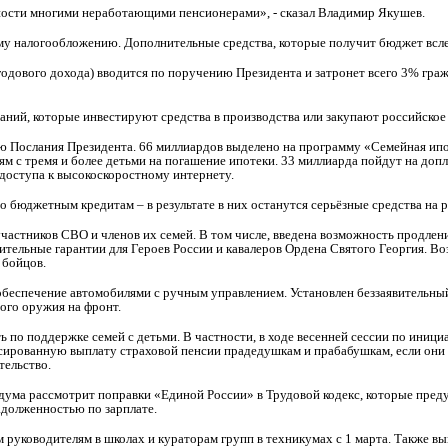
ьности многими неработающими пенсионерами», - сказал Владимир Якушев.
му налогообложению. Дополнительные средства, которые получит бюджет всл
годового дохода) вводится по поручению Президента и затронет всего 3% граж
паний, которые инвестируют средства в производства или закупают российское
ю Послания Президента. 66 миллиардов выделено на программу «Семейная ипо
м с тремя и более детьми на погашение ипотеки. 33 миллиарда пойдут на допл
доступа к высокоскоростному интернету.
 бюджетным кредитам – в результате в них останутся серьёзные средства на
частников СВО и членов их семей. В том числе, введена возможность продлени
нительные гарантии для Героев России и кавалеров Ордена Святого Георгия. В
 бойцов.
 обеспечение автомобилями с ручным управлением. Установлен беззаявительны
ого оружия на фронт.
ь по поддержке семей с детьми. В частности, в ходе весенней сессии по ини
сированную выплату страховой пенсии прадедушкам и прабабушкам, если они в
тельство.
сдума рассмотрит поправки «Единой России» в Трудовой кодекс, которые пред
задолженностью по зарплате.
уководителям в школах и кураторам групп в техникумах с 1 марта. Также вып