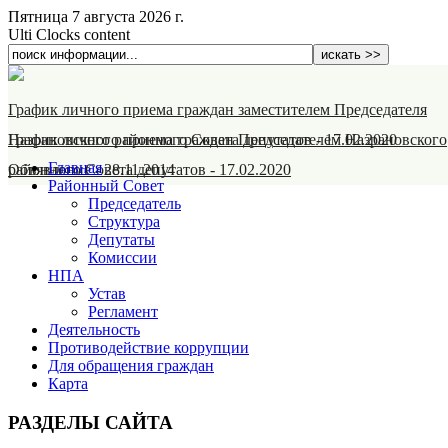
Пятница 7 августа 2026 г.
Ulti Clocks content
График личного приема граждан заместителем Председателя
Назрановского районного Совета депутатов
График личного приема граждан Председателем Назрановского
-
17.02.2020
Главная
районного Совета депутатов
Объявление
-
28.11.2014
-
17.02.2020
Районный Совет
Председатель
Структура
Депутаты
Комиссии
НПА
Устав
Регламент
Деятельность
Противодействие коррупции
Для обращения граждан
Карта
РАЗДЕЛЫ САЙТА