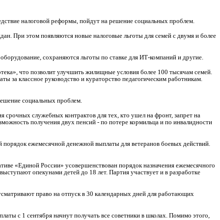
едствие налоговой реформы, пойдут на решение социальных проблем.
дан. При этом появляются новые налоговые льготы для семей с двумя и более
 оборудование, сохраняются льготы по ставке для ИТ-компаний и другие.
тека», что позволит улучшить жилищные условия более 100 тысячам семей.
аты за классное руководство и кураторство педагогическим работникам.
 решение социальных проблем.
я срочных служебных контрактов для тех, кто ушел на фронт, запрет на
озможность получения двух пенсий - по потере кормильца и по инвалидности
й порядок ежемесячной денежной выплаты для ветеранов боевых действий.
циативе «Единой России» усовершенствован порядок назначения ежемесячного
ыступают опекунами детей до 18 лет. Партия участвует и в разработке
усматривают право на отпуск в 30 календарных дней для работающих
латы с 1 сентября начнут получать все советники в школах. Помимо этого,