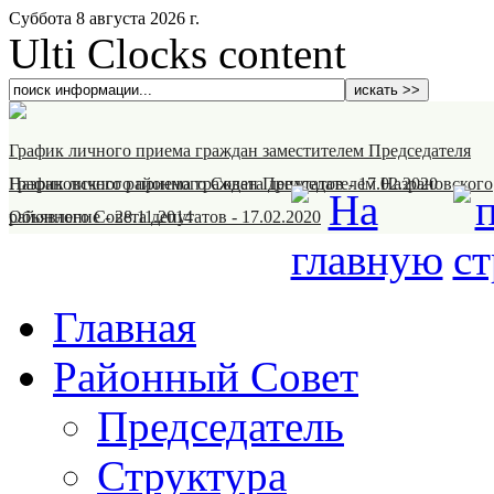
Суббота 8 августа 2026 г.
Ulti Clocks content
График личного приема граждан заместителем Председателя
Назрановского районного Совета депутатов
График личного приема граждан Председателем Назрановского
-
17.02.2020
районного Совета депутатов
Объявление
-
28.11.2014
-
17.02.2020
Главная
Районный Совет
Председатель
Структура