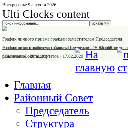
Воскресенье 9 августа 2026 г.
Ulti Clocks content
График личного приема граждан заместителем Председателя
Назрановского районного Совета депутатов
График личного приема граждан Председателем Назрановского
-
17.02.2020
районного Совета депутатов
Объявление
-
28.11.2014
-
17.02.2020
Главная
Районный Совет
Председатель
Структура