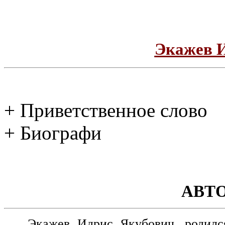
Экажев 
+ Приветственное слово
+ Биографи
АВТ
Экажев Идрис Якубович, родилс