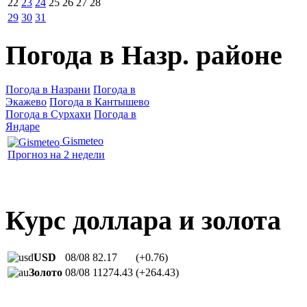
22
23
24
25
26
27
28
29
30
31
Погода в Назр. районе
Погода в Назрани
Погода в
Экажево
Погода в Кантышево
Погода в Сурхахи
Погода в
Яндаре
Gismeteo
Прогноз на 2 недели
Курс доллара и золота
USD
08/08
82.17
(+0.76)
Золото
08/08
11274.43
(+264.43)