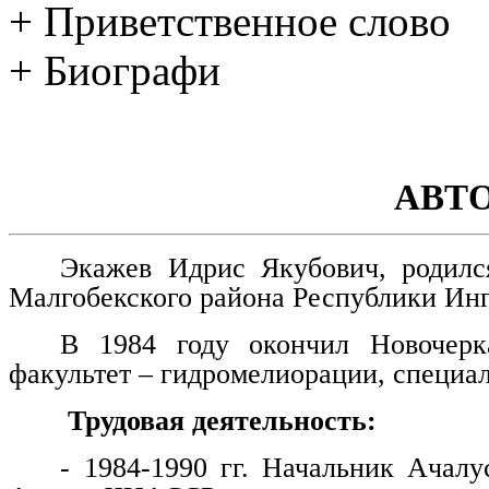
+ Приветственное слово
+ Биографи
АВТ
Экажев Идрис Якубович, родилс
Малгобекского района Республики Ин
В 1984 году окончил Новочерка
факультет – гидромелиорации, специа
Трудовая деятельность:
- 1984-1990 гг. Начальник Ачалу