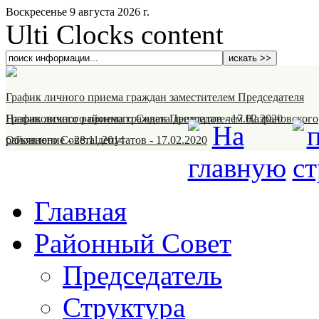
Воскресенье 9 августа 2026 г.
Ulti Clocks content
График личного приема граждан заместителем Председателя
Назрановского районного Совета депутатов
График личного приема граждан Председателем Назрановского
-
17.02.2020
районного Совета депутатов
Объявление
-
28.11.2014
-
17.02.2020
Главная
Районный Совет
Председатель
Структура