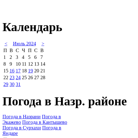
Календарь
<
Июль 2024
>
П
В
С
Ч
П
С
В
1
2
3
4
5
6
7
8
9
10
11
12
13
14
15
16
17
18
19
20
21
22
23
24
25
26
27
28
29
30
31
Погода в Назр. районе
Погода в Назрани
Погода в
Экажево
Погода в Кантышево
Погода в Сурхахи
Погода в
Яндаре