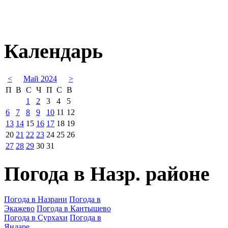
Календарь
<
Май 2024
>
П
В
С
Ч
П
С
В
1
2
3
4
5
6
7
8
9
10
11
12
13
14
15
16
17
18
19
20
21
22
23
24
25
26
27
28
29
30
31
Погода в Назр. районе
Погода в Назрани
Погода в
Экажево
Погода в Кантышево
Погода в Сурхахи
Погода в
Яндаре