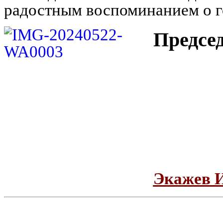
радостным воспоминанием о г
Предсе
Экажев 