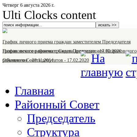
Четверг 6 августа 2026 г.
Ulti Clocks content
График личного приема граждан заместителем Председателя
Назрановского районного Совета депутатов
График личного приема граждан Председателем Назрановского
-
17.02.2020
районного Совета депутатов
Объявление
-
28.11.2014
-
17.02.2020
Главная
Районный Совет
Председатель
Структура