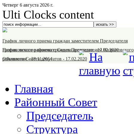
Четверг 6 августа 2026 г.
Ulti Clocks content
График личного приема граждан заместителем Председателя
Назрановского районного Совета депутатов
График личного приема граждан Председателем Назрановского
-
17.02.2020
районного Совета депутатов
Объявление
-
28.11.2014
-
17.02.2020
Главная
Районный Совет
Председатель
Структура