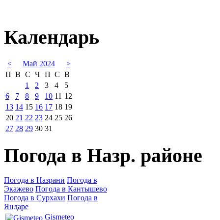
Календарь
<
Май 2024
>
П
В
С
Ч
П
С
В
1
2
3
4
5
6
7
8
9
10
11
12
13
14
15
16
17
18
19
20
21
22
23
24
25
26
27
28
29
30
31
Погода в Назр. районе
Погода в Назрани
Погода в
Экажево
Погода в Кантышево
Погода в Сурхахи
Погода в
Яндаре
Gismeteo