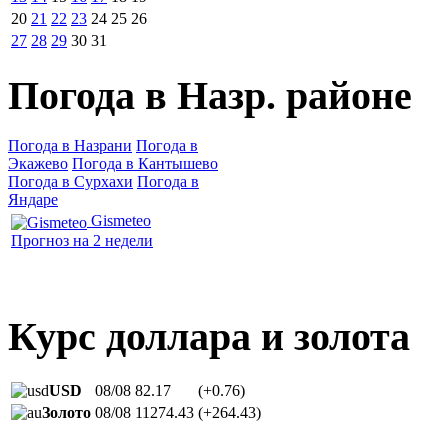
20
21
22
23
24
25
26
27
28
29
30
31
Погода в Назр. районе
Погода в Назрани
Погода в
Экажево
Погода в Кантышево
Погода в Сурхахи
Погода в
Яндаре
Gismeteo
Прогноз на 2 недели
Курс доллара и золота
USD
08/08
82.17
(+0.76)
Золото
08/08
11274.43
(+264.43)