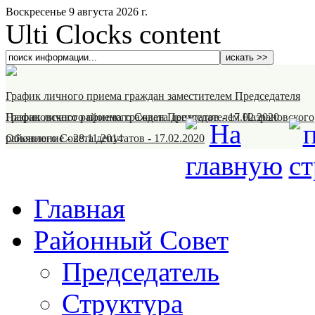
Воскресенье 9 августа 2026 г.
Ulti Clocks content
График личного приема граждан заместителем Председателя
Назрановского районного Совета депутатов
График личного приема граждан Председателем Назрановского
-
17.02.2020
районного Совета депутатов
Объявление
-
28.11.2014
-
17.02.2020
Главная
Районный Совет
Председатель
Структура