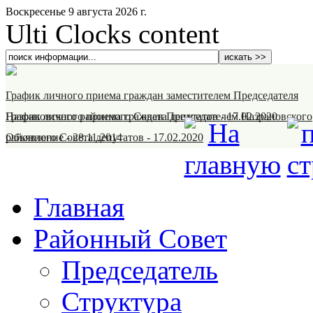
Воскресенье 9 августа 2026 г.
Ulti Clocks content
График личного приема граждан заместителем Председателя
Назрановского районного Совета депутатов
График личного приема граждан Председателем Назрановского
-
17.02.2020
районного Совета депутатов
Объявление
-
28.11.2014
-
17.02.2020
Главная
Районный Совет
Председатель
Структура