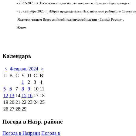
- 2022-2023 гг. Начальник отдела по рассмотрению обращений дел граждан.
- 26 сентябре 2023 г. Избран председателем Назрановского районного Совета де
Является членом Всероссийской политической партии «Единая Россия».
Женат.
Календарь
<
Февраль 2024
>
П
В
С
Ч
П
С
В
1
2
3
4
5
6
7
8
9
10
11
12
13
14
15
16
17
18
19
20
21
22
23
24
25
26
27
28
29
Погода в Назр. районе
Погода в Назрани
Погода в