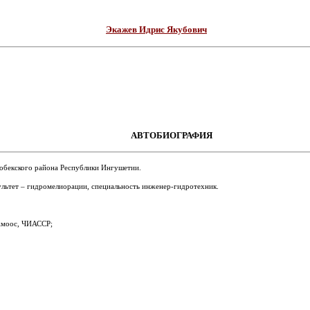
Экажев Идрис Якубович
АВТОБИОГРАФИЯ
гобекского района Республики Ингушетии.
льтет – гидромелиорации, специальность инженер-гидротехник.
 Амоос, ЧИАССР;