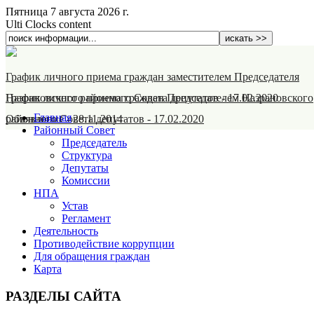
Пятница 7 августа 2026 г.
Ulti Clocks content
График личного приема граждан заместителем Председателя
Назрановского районного Совета депутатов
График личного приема граждан Председателем Назрановского
-
17.02.2020
Главная
районного Совета депутатов
Объявление
-
28.11.2014
-
17.02.2020
Районный Совет
Председатель
Структура
Депутаты
Комиссии
НПА
Устав
Регламент
Деятельность
Противодействие коррупции
Для обращения граждан
Карта
РАЗДЕЛЫ САЙТА