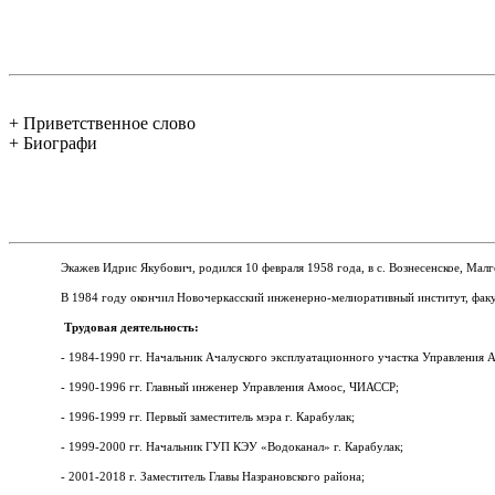
+ Приветственное слово
+ Биографи
Экажев Идрис Якубович, родился 10 февраля 1958 года, в с.
Вознесенское, Мал
В 1984 году окончил Новочеркасский инженерно-мелиоративный институт, факу
Трудовая деятельность:
- 1984-1990 гг. Начальник Ачалуского эксплуатационного участка Управления
- 1990-1996 гг. Главный инженер Управления Амоос, ЧИАССР;
- 1996-1999 гг. Первый заместитель мэра г. Карабулак;
- 1999-2000 гг. Начальник ГУП КЭУ «Водоканал» г. Карабулак;
- 2001-2018 г. Заместитель Главы Назрановского района;