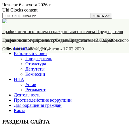
Четверг 6 августа 2026 г.
Ulti Clocks content
График личного приема граждан заместителем Председателя
Назрановского районного Совета депутатов
График личного приема граждан Председателем Назрановского
-
17.02.2020
Главная
районного Совета депутатов
Объявление
-
28.11.2014
-
17.02.2020
Районный Совет
Председатель
Структура
Депутаты
Комиссии
НПА
Устав
Регламент
Деятельность
Противодействие коррупции
Для обращения граждан
Карта
РАЗДЕЛЫ САЙТА