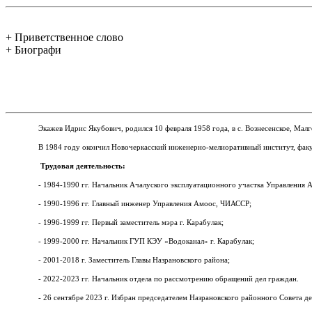
+ Приветственное слово
+ Биографи
Экажев Идрис Якубович, родился 10 февраля 1958 года, в с.
Вознесенское, Мал
В 1984 году окончил Новочеркасский инженерно-мелиоративный институт, факу
Трудовая деятельность:
- 1984-1990 гг. Начальник Ачалуского эксплуатационного участка Управления
- 1990-1996 гг. Главный инженер Управления Амоос, ЧИАССР;
- 1996-1999 гг. Первый заместитель мэра г. Карабулак;
- 1999-2000 гг. Начальник ГУП КЭУ «Водоканал» г. Карабулак;
- 2001-2018 г. Заместитель Главы Назрановского района;
- 2022-2023 гг. Начальник отдела по рассмотрению обращений дел граждан.
- 26 сентябре 2023 г. Избран председателем Назрановского районного Совета де