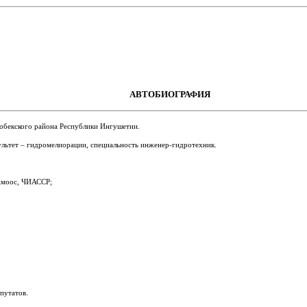
АВТОБИОГРАФИЯ
гобекского района Республики Ингушетии.
льтет – гидромелиорации, специальность инженер-гидротехник.
 Амоос, ЧИАССР;
путатов.