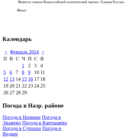
Является членом Всероссийской политической партии «Единая Россия».
Женат.
Календарь
<
Февраль 2024
>
П
В
С
Ч
П
С
В
1
2
3
4
5
6
7
8
9
10
11
12
13
14
15
16
17
18
19
20
21
22
23
24
25
26
27
28
29
Погода в Назр. районе
Погода в Назрани
Погода в
Экажево
Погода в Кантышево
Погода в Сурхахи
Погода в
Яндаре