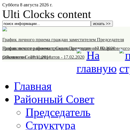
Суббота 8 августа 2026 г.
Ulti Clocks content
График личного приема граждан заместителем Председателя
Назрановского районного Совета депутатов
График личного приема граждан Председателем Назрановского
-
17.02.2020
районного Совета депутатов
Объявление
-
28.11.2014
-
17.02.2020
Главная
Районный Совет
Председатель
Структура