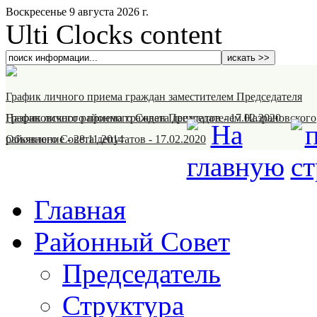
Воскресенье 9 августа 2026 г.
Ulti Clocks content
График личного приема граждан заместителем Председателя
Назрановского районного Совета депутатов
График личного приема граждан Председателем Назрановского
-
17.02.2020
районного Совета депутатов
Объявление
-
28.11.2014
-
17.02.2020
Главная
Районный Совет
Председатель
Структура