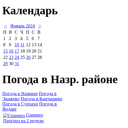
Календарь
<
Январь 2024
>
П
В
С
Ч
П
С
В
1
2
3
4
5
6
7
8
9
10
11
12
13
14
15
16
17
18
19
20
21
22
23
24
25
26
27
28
29
30
31
Погода в Назр. районе
Погода в Назрани
Погода в
Экажево
Погода в Кантышево
Погода в Сурхахи
Погода в
Яндаре
Gismeteo
Прогноз на 2 недели