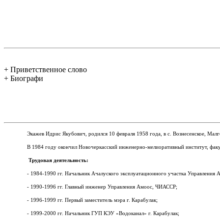
+ Приветственное слово
+ Биографи
Экажев Идрис Якубович, родился 10 февраля 1958 года, в с.
Вознесенское, Мал
В 1984 году окончил Новочеркасский инженерно-мелиоративный институт, факу
Трудовая деятельность:
- 1984-1990 гг. Начальник Ачалуского эксплуатационного участка Управления
- 1990-1996 гг. Главный инженер Управления Амоос, ЧИАССР;
- 1996-1999 гг. Первый заместитель мэра г. Карабулак;
- 1999-2000 гг. Начальник ГУП КЭУ «Водоканал» г. Карабулак;