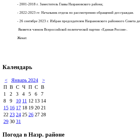
- 2001-2018 г. Заместитель Главы Назрановского района;
- 2022-2023 гг. Начальник отдела по рассмотрению обращений дел граждан.
- 26 сентябре 2023 г. Избран председателем Назрановского районного Совета де
Является членом Всероссийской политической партии «Единая Россия».
Женат.
Календарь
<
Январь 2024
>
П
В
С
Ч
П
С
В
1
2
3
4
5
6
7
8
9
10
11
12
13
14
15
16
17
18
19
20
21
22
23
24
25
26
27
28
29
30
31
Погода в Назр. районе