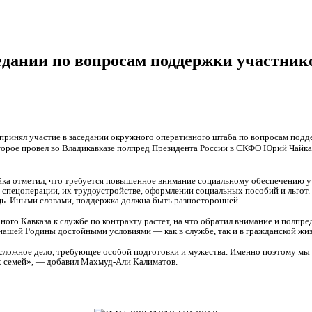
едании по вопросам поддержки участник
ринял участие в заседании окружного оперативного штаба по вопросам подд
оторое провел во Владикавказе полпред Президента России в СКФО Юрий Чайка
йка отметил, что требуется повышенное внимание социальному обеспечению уч
 спецоперации, их трудоустройстве, оформлении социальных пособий и льгот
ь. Иными словами, поддержка должна быть разносторонней.
ого Кавказа к службе по контракту растет, на что обратил внимание и полпре
нашей Родины достойными условиями — как в службе, так и в гражданской жиз
сложное дело, требующее особой подготовки и мужества. Именно поэтому мы
х семей», — добавил Махмуд-Али Калиматов.