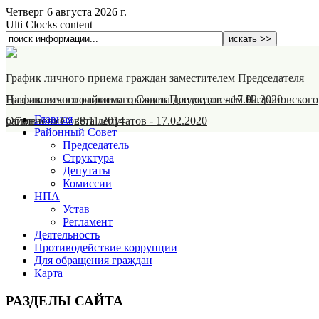
Четверг 6 августа 2026 г.
Ulti Clocks content
График личного приема граждан заместителем Председателя
Назрановского районного Совета депутатов
График личного приема граждан Председателем Назрановского
-
17.02.2020
Главная
районного Совета депутатов
Объявление
-
28.11.2014
-
17.02.2020
Районный Совет
Председатель
Структура
Депутаты
Комиссии
НПА
Устав
Регламент
Деятельность
Противодействие коррупции
Для обращения граждан
Карта
РАЗДЕЛЫ САЙТА