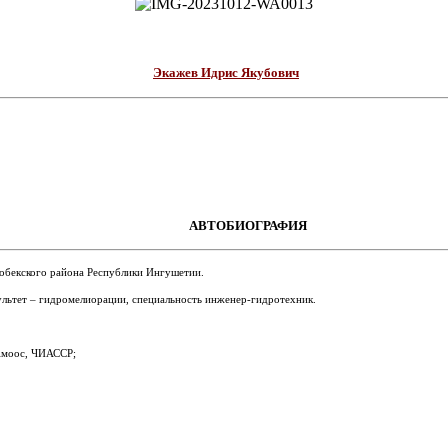
Экажев Идрис Якубович
АВТОБИОГРАФИЯ
гобекского района Республики Ингушетии.
льтет – гидромелиорации, специальность инженер-гидротехник.
 Амоос, ЧИАССР;